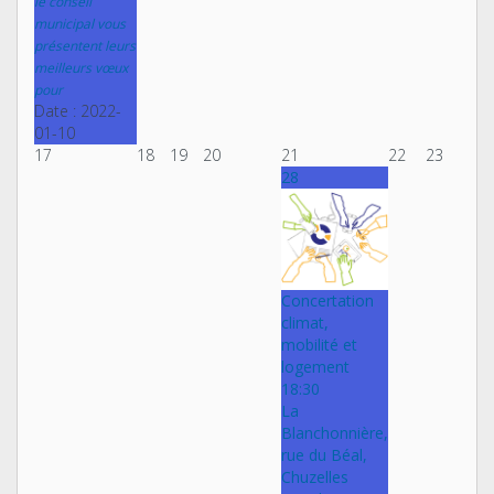
le conseil
municipal vous
présentent leurs
meilleurs vœux
pour
Date :
2022-
01-10
17
18
19
20
21
22
23
28
Concertation
climat,
mobilité et
logement
18:30
La
Blanchonnière,
rue du Béal,
Chuzelles