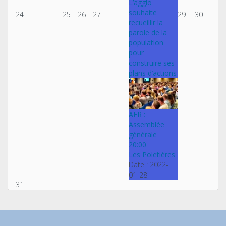
L’agglo
souhaite
24
25
26
27
29
30
recueillir la
parole de la
population
pour
construire ses
plans d’actions
AFR :
Assemblée
générale
20:00
Les Poletières
Date :
2022-
01-28
31