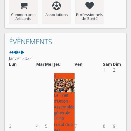
Commercants
Associations
Professionnels
Artisants
de Santé
Année
Mois
Année
Mois
précédente
précédent
suivante
suivant
ÉVÈNEMENTS
Janvier 2022
Lun
Mar
Mer
Jeu
Ven
Sam
Dim
1
2
6
Le Trait
d'Union -
Assemblée
générale
14:00
Local club
3
4
5
7
8
9
des