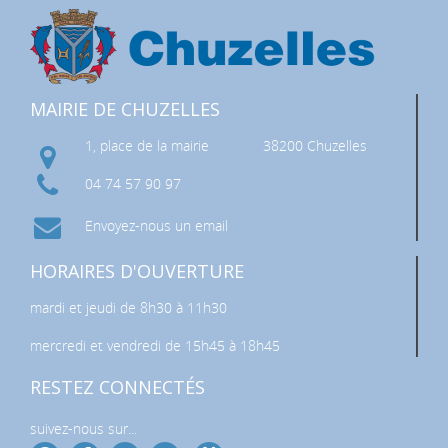
MAIRIE DE CHUZELLES
1, place de la mairie
38200 Chuzelles
04 74 57 90 97
Envoyez-nous un email
HORAIRES D'OUVERTURE
mardi et jeudi de 8h30 à 11h30
mercredi et vendredi de 15h45 à 18h45
RESTEZ CONNECTÉS
suivez-nous sur...