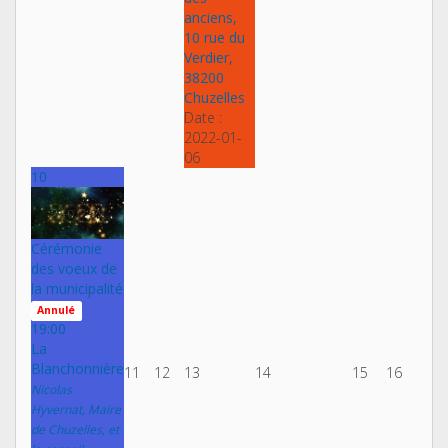
anciens,
10 rue du
Verdier,
38200
Chuzelles
Date :
2022-01-
06
10
Cérémonie
des voeux de
la municipalité
Annulé
19:00
La
Blanchonnière
11
12
13
14
15
16
Nicolas
Hyvernat, Maire
de Chuzelles, et