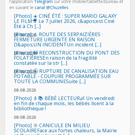
l'application
Telegram
sur votre mobile/tablette/bureau et
en suivant le
canal @Chuzelles
.
[Photo] ☀️ CINÉ ÉTÉ : SUPER MARIO GALAXY
LE FILM🎥 Le 7 juillet 2026, c&apos;est Ciné
Été à Ch [...]
[Photo] ⚠️ ROUTE DES SERPAIZIÈRES :
08-08-2026
FERMETURE URGENTE EN RAISON
D&apos;UN INCIDENTUn incident [...]
[Photo] 🚧 RECONSTRUCTION DU PONT DES
08-08-2026
FOLATIÈRESEn raison de la fragilité
constatée sur la str [...]
[Photo] 🚰 RUPTURE DE CANALISATION EAU
08-08-2026
POTABLE - COUPURE PROGRAMMÉE SUR
TOUTE LA COMMUNESuite [...]
08-08-2026
[Photo] 🍼📚 BÉBÉ LECTEUR👶 Un vendredi
en fin de chaque mois, les bébés lisent à la
bibliothèque !
08-08-2026
[Photo] 🌞 CANICULE EN MILIEU
SCOLAIREFace aux fortes chaleurs, la Mairie