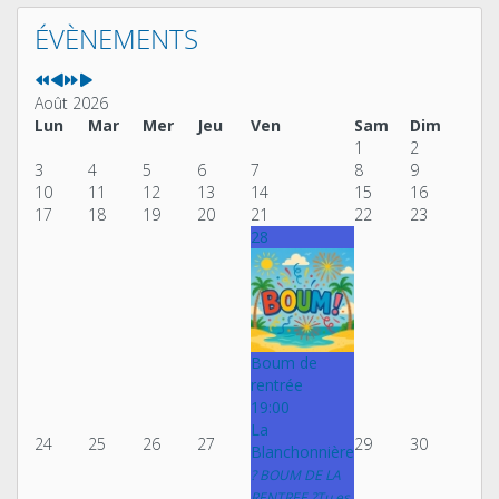
Année
Mois
Année
Mois
précédente
précédent
suivante
suivant
ÉVÈNEMENTS
Août 2026
Lun
Mar
Mer
Jeu
Ven
Sam
Dim
1
2
3
4
5
6
7
8
9
10
11
12
13
14
15
16
17
18
19
20
21
22
23
28
Boum de
rentrée
19:00
La
24
25
26
27
29
30
Blanchonnière
? BOUM DE LA
RENTREE ?Tu es