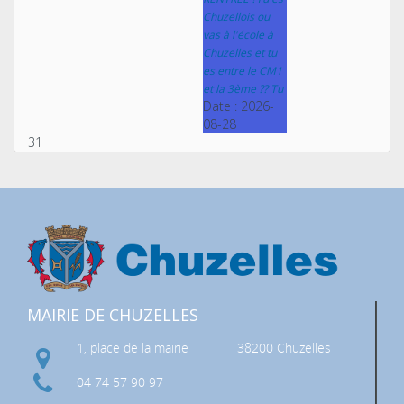
Chuzellois ou
vas à l'école à
Chuzelles et tu
es entre le CM1
et la 3ème ?? Tu
Date :
2026-
08-28
31
MAIRIE DE CHUZELLES
1, place de la mairie
38200 Chuzelles
04 74 57 90 97