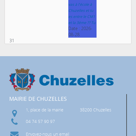
vas à l'école à
Chuzelles et tu
es entre le CM1
et la 3ème ?? Tu
Date :
2026-
08-28
31
MAIRIE DE CHUZELLES
1, place de la mairie
38200 Chuzelles
04 74 57 90 97
Envoyez-nous un email