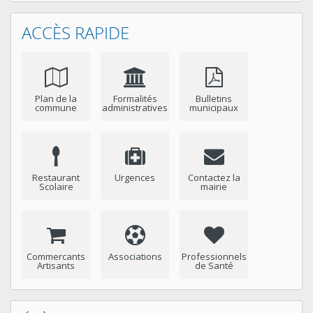
ACCÈS RAPIDE
Plan de la
Formalités
Bulletins
commune
administratives
municipaux
Restaurant
Urgences
Contactez la
Scolaire
mairie
Commercants
Associations
Professionnels
Artisants
de Santé
Année
Mois
Année
Mois