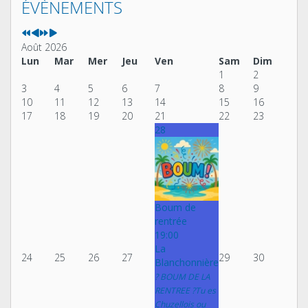
précédente
précédent
suivante
suivant
ÉVÈNEMENTS
Août 2026
Lun
Mar
Mer
Jeu
Ven
Sam
Dim
1
2
3
4
5
6
7
8
9
10
11
12
13
14
15
16
17
18
19
20
21
22
23
28
Boum de
rentrée
19:00
La
24
25
26
27
29
30
Blanchonnière
? BOUM DE LA
RENTREE ?Tu es
Chuzellois ou