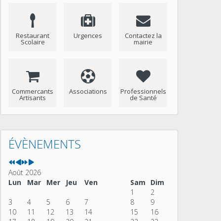
Restaurant
Urgences
Contactez la
Scolaire
mairie
Commercants
Associations
Professionnels
Artisants
de Santé
Année
Mois
Année
Mois
précédente
précédent
suivante
suivant
ÉVÈNEMENTS
Août 2026
Lun
Mar
Mer
Jeu
Ven
Sam
Dim
1
2
3
4
5
6
7
8
9
10
11
12
13
14
15
16