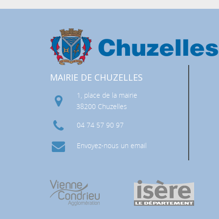
MAIRIE DE CHUZELLES
1, place de la mairie
 RISQUES MAJEURS (DICRIM)
38200 Chuzelles
04 74 57 90 97
Envoyez-nous un email