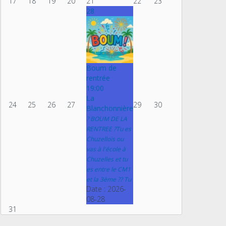
17
18
19
20
21
22
23
28
Boum de
rentrée
19:00
La
24
25
26
27
29
30
Blanchonnière
? BOUM DE LA
RENTREE ?Tu es
Chuzellois ou
vas à l'école à
Chuzelles et tu
es entre le CM1
et la 3ème ?? Tu
Date :
2026-
08-28
31