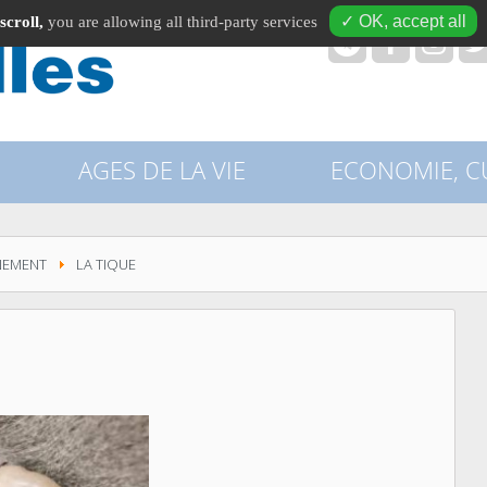
✓ OK, accept all
scroll,
you are allowing all third-party services
recherche
AGES DE LA VIE
ECONOMIE, CU
NEMENT
LA TIQUE