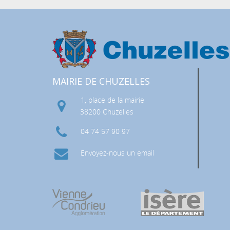
MAIRIE DE CHUZELLES
1, place de la mairie
 RISQUES MAJEURS (DICRIM)
38200 Chuzelles
04 74 57 90 97
Envoyez-nous un email