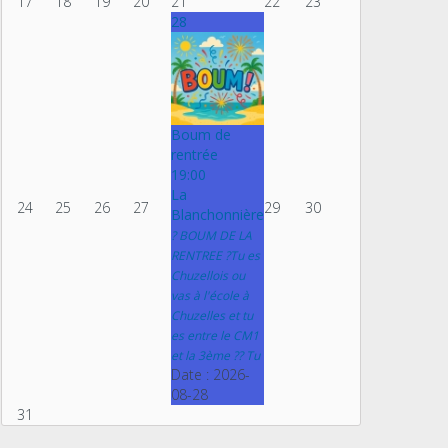
17
18
19
20
21
22
23
28
Boum de
rentrée
19:00
La
24
25
26
27
29
30
Blanchonnière
? BOUM DE LA
RENTREE ?Tu es
Chuzellois ou
vas à l'école à
Chuzelles et tu
es entre le CM1
et la 3ème ?? Tu
Date :
2026-
08-28
31