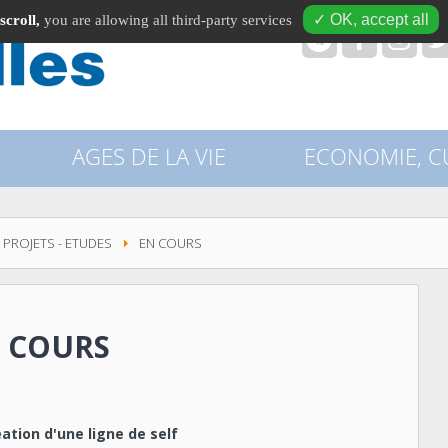
✓ OK, accept all
scroll,
you are allowing all third-party services
recherche
AGES DE LA VIE
ECONOMIE, CU
 PROJETS - ETUDES
EN COURS
N COURS
ation d'une ligne de self