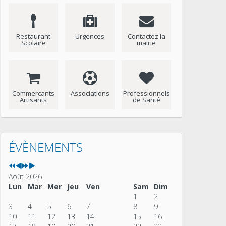
Restaurant
Urgences
Contactez la
Scolaire
mairie
Commercants
Associations
Professionnels
Artisants
de Santé
Année
Mois
Année
Mois
précédente
précédent
suivante
suivant
ÉVÈNEMENTS
Août 2026
Lun
Mar
Mer
Jeu
Ven
Sam
Dim
1
2
3
4
5
6
7
8
9
10
11
12
13
14
15
16