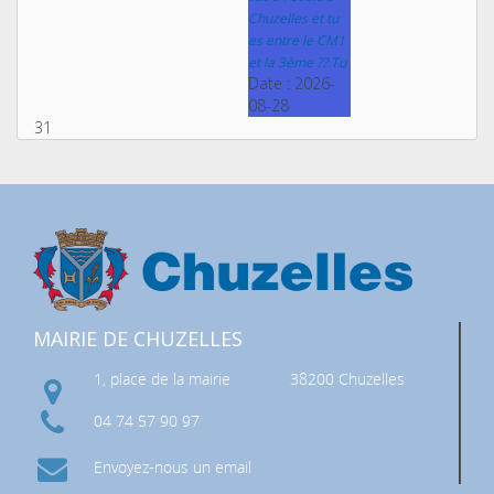
Chuzelles et tu
es entre le CM1
et la 3ème ?? Tu
Date :
2026-
08-28
31
MAIRIE DE CHUZELLES
1, place de la mairie
38200 Chuzelles
04 74 57 90 97
Envoyez-nous un email