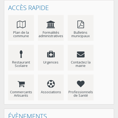
ACCÈS RAPIDE
Plan de la
Formalités
Bulletins
commune
administratives
municipaux
Restaurant
Urgences
Contactez la
Scolaire
mairie
Commercants
Associations
Professionnels
Artisants
de Santé
Année
Mois
Année
Mois
précédente
précédent
suivante
suivant
ÉVÈNEMENTS