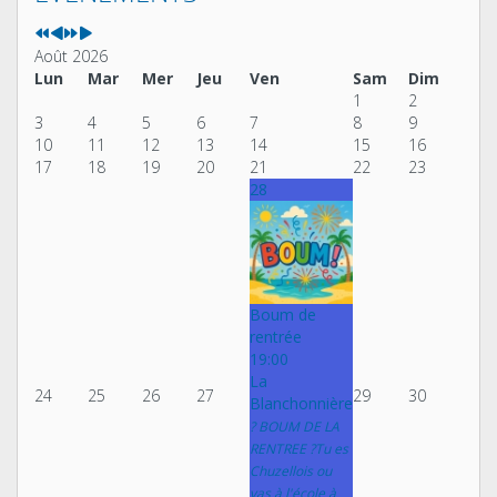
Août 2026
Lun
Mar
Mer
Jeu
Ven
Sam
Dim
1
2
3
4
5
6
7
8
9
10
11
12
13
14
15
16
17
18
19
20
21
22
23
28
Boum de
rentrée
19:00
La
24
25
26
27
29
30
Blanchonnière
? BOUM DE LA
RENTREE ?Tu es
Chuzellois ou
vas à l'école à