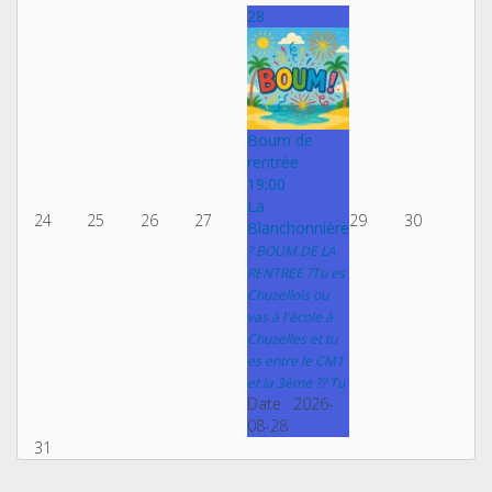
28
Boum de
rentrée
19:00
La
24
25
26
27
29
30
Blanchonnière
? BOUM DE LA
RENTREE ?Tu es
Chuzellois ou
vas à l'école à
Chuzelles et tu
es entre le CM1
et la 3ème ?? Tu
Date :
2026-
08-28
31