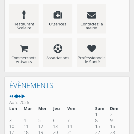
Restaurant
Urgences
Contactez la
Scolaire
mairie
Commercants
Associations
Professionnels
Artisants
de Santé
Année
Mois
Année
Mois
précédente
précédent
suivante
suivant
ÉVÈNEMENTS
Août 2026
Lun
Mar
Mer
Jeu
Ven
Sam
Dim
1
2
3
4
5
6
7
8
9
10
11
12
13
14
15
16
17
18
19
20
21
22
23