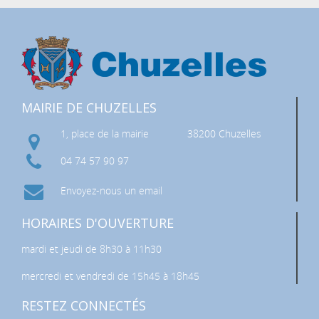
MAIRIE DE CHUZELLES
1, place de la mairie
38200 Chuzelles
04 74 57 90 97
Envoyez-nous un email
HORAIRES D'OUVERTURE
mardi et jeudi de 8h30 à 11h30
mercredi et vendredi de 15h45 à 18h45
RESTEZ CONNECTÉS