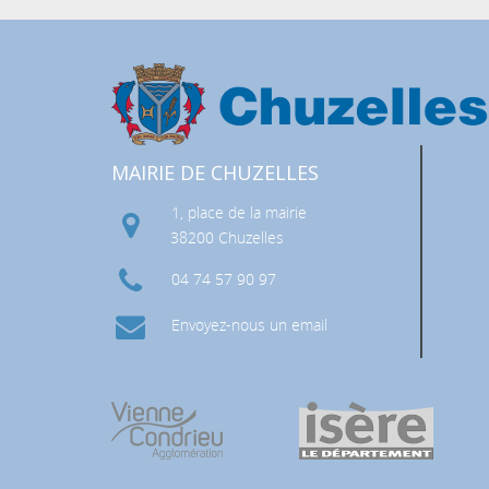
MAIRIE DE CHUZELLES
1, place de la mairie
 RISQUES MAJEURS (DICRIM)
38200 Chuzelles
04 74 57 90 97
Envoyez-nous un email