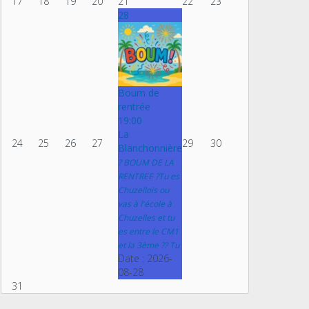
17
18
19
20
21
22
23
28
Boum de
rentrée
19:00
La
24
25
26
27
29
30
Blanchonnière
? BOUM DE LA
RENTREE ?Tu es
Chuzellois ou
vas à l'école à
Chuzelles et tu
es entre le CM1
et la 3ème ?? Tu
Date :
2026-
08-28
31