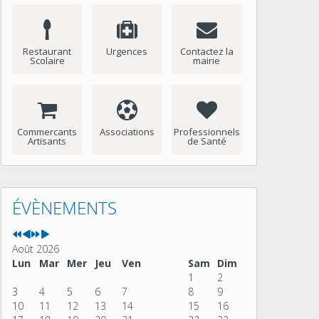
Restaurant
Urgences
Contactez la
Scolaire
mairie
Commercants
Associations
Professionnels
Artisants
de Santé
Année
Mois
Année
Mois
précédente
précédent
suivante
suivant
ÉVÈNEMENTS
Août 2026
Lun
Mar
Mer
Jeu
Ven
Sam
Dim
1
2
3
4
5
6
7
8
9
10
11
12
13
14
15
16