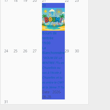
17
18
19
20
21
22
23
28
Boum de
rentrée
19:00
La
24
25
26
27
29
30
Blanchonnière
? BOUM DE LA
RENTREE ?Tu es
Chuzellois ou
vas à l'école à
Chuzelles et tu
es entre le CM1
et la 3ème ?? Tu
Date :
2026-
08-28
31