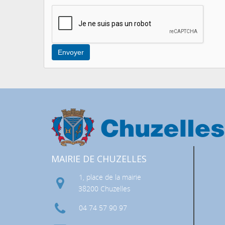
Envoyer
MAIRIE DE CHUZELLES
1, place de la mairie
38200 Chuzelles
04 74 57 90 97