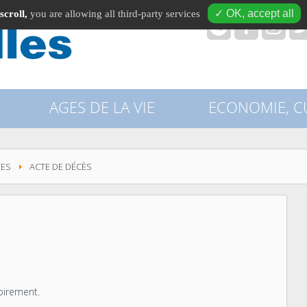
✓ OK, accept all
scroll,
you are allowing all third-party services
recherche
AGES DE LA VIE
ECONOMIE, CU
VES
ACTE DE DÉCÈS
oirement.