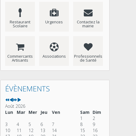
Restaurant
Urgences
Contactez la
Scolaire
mairie
Commercants
Associations
Professionnels
Artisants
de Santé
Année
Mois
Année
Mois
précédente
précédent
suivante
suivant
ÉVÈNEMENTS
Août 2026
Lun
Mar
Mer
Jeu
Ven
Sam
Dim
1
2
3
4
5
6
7
8
9
10
11
12
13
14
15
16