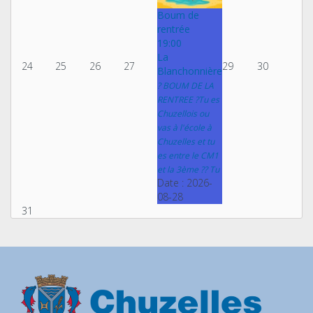
Boum de
rentrée
19:00
La
24
25
26
27
29
30
Blanchonnière
? BOUM DE LA
RENTREE ?Tu es
Chuzellois ou
vas à l'école à
Chuzelles et tu
es entre le CM1
et la 3ème ?? Tu
Date :
2026-
08-28
31