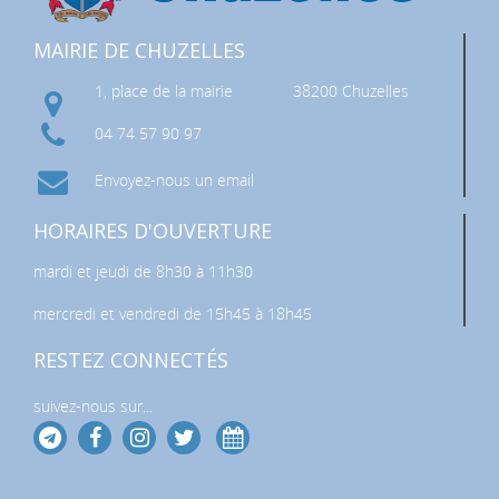
MAIRIE DE CHUZELLES
1, place de la mairie
38200 Chuzelles
04 74 57 90 97
Envoyez-nous un email
HORAIRES D'OUVERTURE
mardi et jeudi de 8h30 à 11h30
mercredi et vendredi de 15h45 à 18h45
RESTEZ CONNECTÉS
suivez-nous sur...