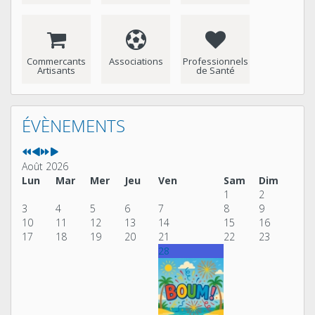
Commercants
Associations
Professionnels
Artisants
de Santé
Année
Mois
Année
Mois
précédente
précédent
suivante
suivant
ÉVÈNEMENTS
Août 2026
Lun
Mar
Mer
Jeu
Ven
Sam
Dim
1
2
3
4
5
6
7
8
9
10
11
12
13
14
15
16
17
18
19
20
21
22
23
28