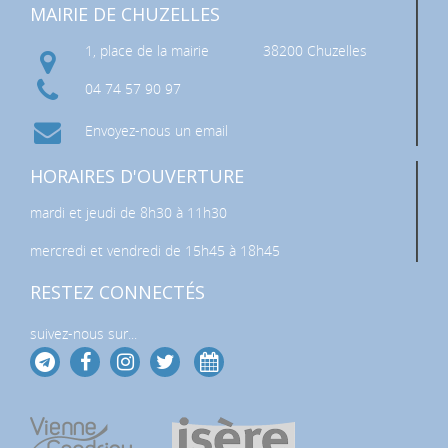
MAIRIE DE CHUZELLES
1, place de la mairie
38200 Chuzelles
04 74 57 90 97
Envoyez-nous un email
HORAIRES D'OUVERTURE
mardi et jeudi de 8h30 à 11h30
mercredi et vendredi de 15h45 à 18h45
RESTEZ CONNECTÉS
suivez-nous sur...