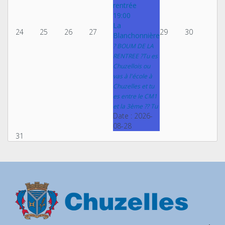
rentrée
19:00
La
24
25
26
27
29
30
Blanchonnière
? BOUM DE LA
RENTREE ?Tu es
Chuzellois ou
vas à l'école à
Chuzelles et tu
es entre le CM1
et la 3ème ?? Tu
Date :
2026-
08-28
31