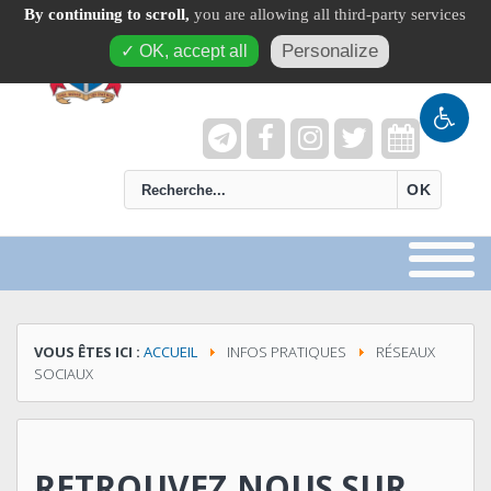
By continuing to scroll,
you are allowing all third-party services
Personalize
✓ OK, accept all
recherche
OK
VOUS ÊTES ICI :
ACCUEIL
INFOS PRATIQUES
RÉSEAUX
SOCIAUX
RETROUVEZ NOUS SUR...