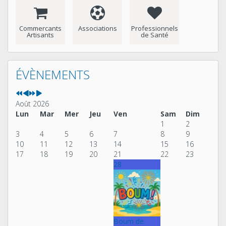
Commercants
Associations
Professionnels
Artisants
de Santé
Année
Mois
Année
Mois
précédente
précédent
suivante
suivant
ÉVÈNEMENTS
Août 2026
Lun
Mar
Mer
Jeu
Ven
Sam
Dim
1
2
3
4
5
6
7
8
9
10
11
12
13
14
15
16
17
18
19
20
21
22
23
28
Boum de