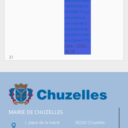
Blanchonnière
? BOUM DE LA
RENTREE ?Tu es
Chuzellois ou
vas à l'école à
Chuzelles et tu
es entre le CM1
et la 3ème ?? Tu
Date :
2026-
08-28
31
MAIRIE DE CHUZELLES
1, place de la mairie
38200 Chuzelles