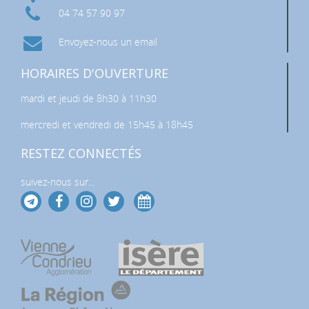
04 74 57 90 97
Envoyez-nous un email
HORAIRES D'OUVERTURE
mardi et jeudi de 8h30 à 11h30
mercredi et vendredi de 15h45 à 18h45
RESTEZ CONNECTÉS
suivez-nous sur...