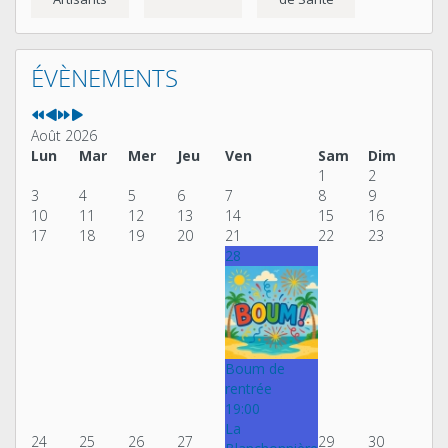
Année
Mois
Année
Mois
précédente
précédent
suivante
suivant
ÉVÈNEMENTS
Août 2026
Lun
Mar
Mer
Jeu
Ven
Sam
Dim
1
2
3
4
5
6
7
8
9
10
11
12
13
14
15
16
17
18
19
20
21
22
23
28
Boum de
rentrée
19:00
La
24
25
26
27
29
30