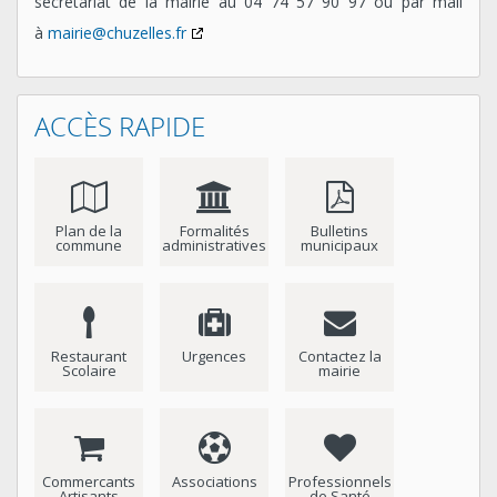
secrétariat de la mairie au 04 74 57 90 97 ou par mail
à
mairie@chuzelles.fr
ACCÈS RAPIDE
Plan de la
Formalités
Bulletins
commune
administratives
municipaux
Restaurant
Urgences
Contactez la
Scolaire
mairie
Commercants
Associations
Professionnels
Artisants
de Santé