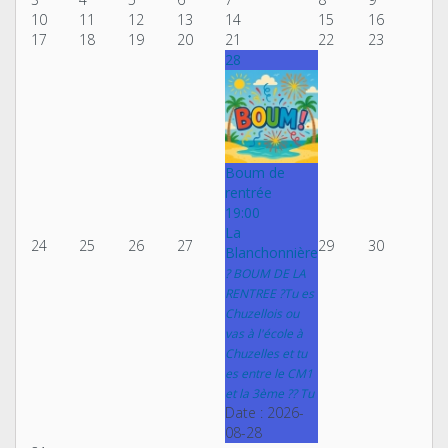
10
11
12
13
14
15
16
17
18
19
20
21
22
23
28
Boum de
rentrée
19:00
La
24
25
26
27
29
30
Blanchonnière
? BOUM DE LA
RENTREE ?Tu es
Chuzellois ou
vas à l'école à
Chuzelles et tu
es entre le CM1
et la 3ème ?? Tu
Date :
2026-
08-28