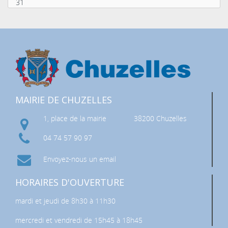
31
MAIRIE DE CHUZELLES
1, place de la mairie
38200 Chuzelles
04 74 57 90 97
Envoyez-nous un email
HORAIRES D'OUVERTURE
mardi et jeudi de 8h30 à 11h30
mercredi et vendredi de 15h45 à 18h45