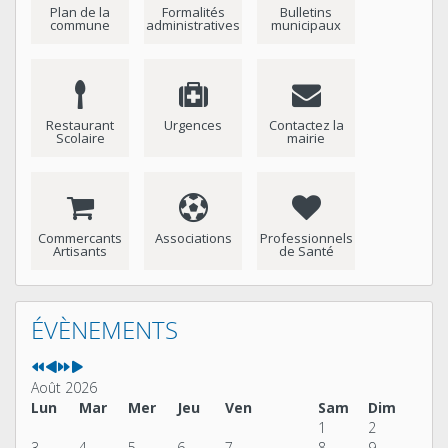
Plan de la
Formalités
Bulletins
commune
administratives
municipaux
Restaurant
Urgences
Contactez la
Scolaire
mairie
Commercants
Associations
Professionnels
Artisants
de Santé
Année
Mois
Année
Mois
précédente
précédent
suivante
suivant
ÉVÈNEMENTS
Août 2026
Lun
Mar
Mer
Jeu
Ven
Sam
Dim
1
2
3
4
5
6
7
8
9