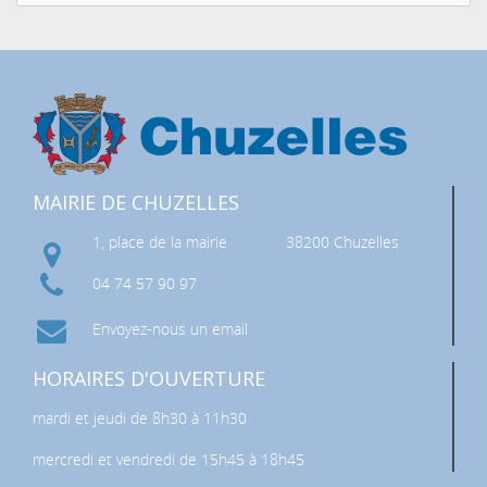
MAIRIE DE CHUZELLES
1, place de la mairie
38200 Chuzelles
04 74 57 90 97
Envoyez-nous un email
HORAIRES D'OUVERTURE
mardi et jeudi de 8h30 à 11h30
mercredi et vendredi de 15h45 à 18h45