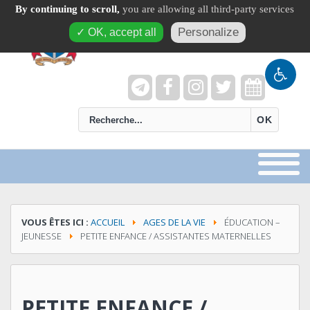
By continuing to scroll,
you are allowing all third-party services
Personalize
✓ OK, accept all
recherche
OK
VOUS ÊTES ICI :
ACCUEIL
AGES DE LA VIE
ÉDUCATION –
JEUNESSE
PETITE ENFANCE / ASSISTANTES MATERNELLES
PETITE ENFANCE /