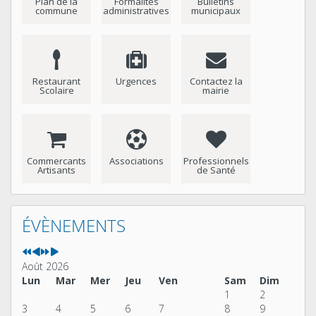
Plan de la
Formalités
Bulletins
commune
administratives
municipaux
Restaurant
Urgences
Contactez la
Scolaire
mairie
Commercants
Associations
Professionnels
Artisants
de Santé
Année
Mois
Année
Mois
précédente
précédent
suivante
suivant
ÉVÈNEMENTS
Août 2026
Lun
Mar
Mer
Jeu
Ven
Sam
Dim
1
2
3
4
5
6
7
8
9