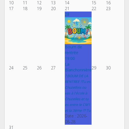
10
11
12
13
14
15
16
17
18
19
20
21
22
23
28
Boum de
rentrée
19:00
La
24
25
26
27
29
30
Blanchonnière
? BOUM DE LA
RENTREE ?Tu es
Chuzellois ou
vas à l'école à
Chuzelles et tu
es entre le CM1
et la 3ème ?? Tu
Date :
2026-
08-28
31