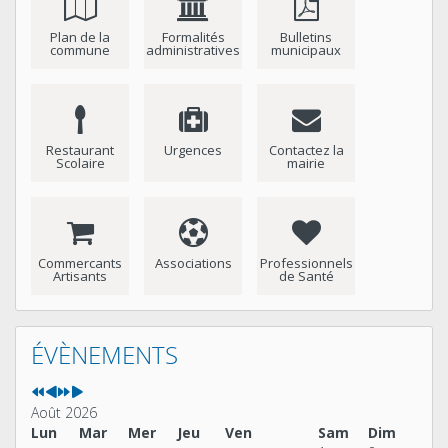
Plan de la
Formalités
Bulletins
commune
administratives
municipaux
Restaurant
Urgences
Contactez la
Scolaire
mairie
Commercants
Associations
Professionnels
Artisants
de Santé
Année
Mois
Année
Mois
précédente
précédent
suivante
suivant
ÉVÈNEMENTS
Août 2026
Lun
Mar
Mer
Jeu
Ven
Sam
Dim