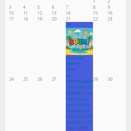
1
2
3
4
5
6
7
8
9
10
11
12
13
14
15
16
17
18
19
20
21
22
23
28
Boum de
rentrée
19:00
La
24
25
26
27
29
30
Blanchonnière
? BOUM DE LA
RENTREE ?Tu es
Chuzellois ou
vas à l'école à
Chuzelles et tu
es entre le CM1
et la 3ème ?? Tu
Date :
2026-