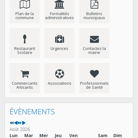
Plan de la
Formalités
Bulletins
commune
administratives
municipaux
Restaurant
Urgences
Contactez la
Scolaire
mairie
Commercants
Associations
Professionnels
Artisants
de Santé
Année
Mois
Année
Mois
précédente
précédent
suivante
suivant
ÉVÈNEMENTS
Août 2026
Lun
Mar
Mer
Jeu
Ven
Sam
Dim