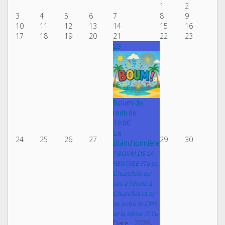
1
2
3
4
5
6
7
8
9
10
11
12
13
14
15
16
17
18
19
20
21
22
23
28
Boum de
rentrée
19:00
La
24
25
26
27
29
30
Blanchonnière
? BOUM DE LA
RENTREE ?Tu es
Chuzellois ou
vas à l'école à
Chuzelles et tu
es entre le CM1
et la 3ème ?? Tu
Date :
2026-