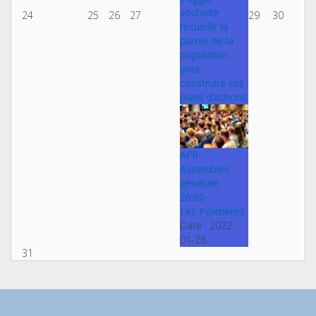
souhaite
24
25
26
27
29
30
recueillir la
parole de la
population
pour
construire ses
plans d’actions
AFR :
Assemblée
générale
20:00
Les Poletières
Date :
2022-
01-28
31