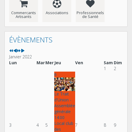
Commercants
Associations
Professionnels
Artisants
de Santé
Année
Mois
Année
Mois
précédente
précédent
suivante
suivant
ÉVÈNEMENTS
Janvier 2022
Lun
Mar
Mer
Jeu
Ven
Sam
Dim
1
2
6
Le Trait
d'Union -
Assemblée
générale
14:00
Local club
3
4
5
7
8
9
des