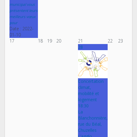
municipal vous
présentent leurs
meilleurs vœux
pour
Date :
2022-
01-10
17
18
19
20
21
22
23
28
Concertation
climat,
mobilité et
logement
18:30
La
Blanchonnière,
rue du Béal,
Chuzelles
L’agglo