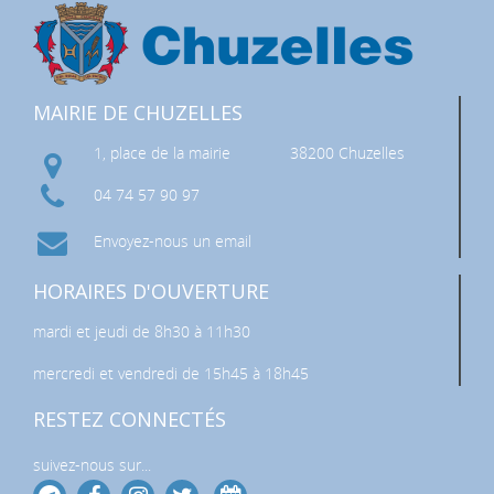
MAIRIE DE CHUZELLES
1, place de la mairie
38200 Chuzelles
04 74 57 90 97
Envoyez-nous un email
HORAIRES D'OUVERTURE
mardi et jeudi de 8h30 à 11h30
mercredi et vendredi de 15h45 à 18h45
RESTEZ CONNECTÉS
suivez-nous sur...