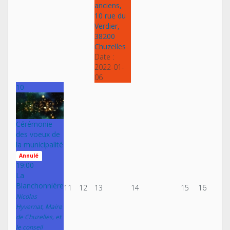
anciens,
10 rue du
Verdier,
38200
Chuzelles
Date :
2022-01-
06
10
Cérémonie
des voeux de
la municipalité
Annulé
19:00
La
Blanchonnière
11
12
13
14
15
16
Nicolas
Hyvernat, Maire
de Chuzelles, et
le conseil