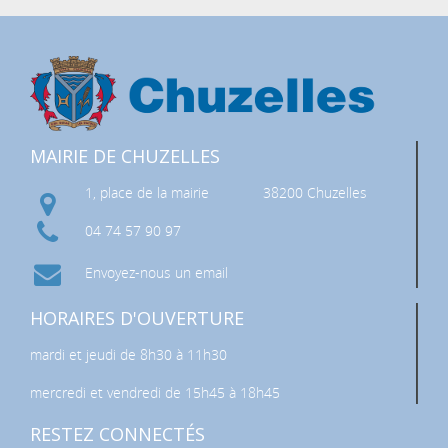
MAIRIE DE CHUZELLES
1, place de la mairie
38200 Chuzelles
04 74 57 90 97
Envoyez-nous un email
HORAIRES D'OUVERTURE
mardi et jeudi de 8h30 à 11h30
mercredi et vendredi de 15h45 à 18h45
RESTEZ CONNECTÉS