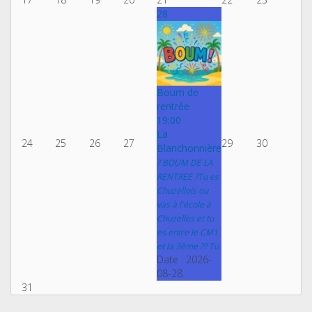
28
Boum de
rentrée
19:00
La
24
25
26
27
29
30
Blanchonnière
? BOUM DE LA
RENTREE ?Tu es
Chuzellois ou
vas à l'école à
Chuzelles et tu
es entre le CM1
et la 3ème ?? Tu
Date :
2026-
08-28
31