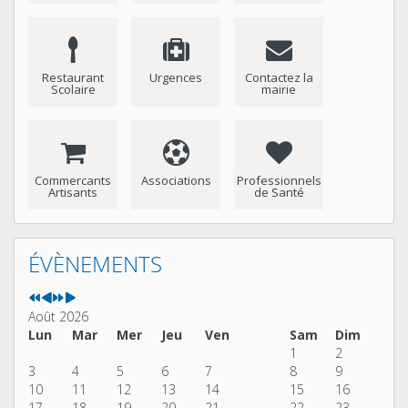
Restaurant
Urgences
Contactez la
Scolaire
mairie
Commercants
Associations
Professionnels
Artisants
de Santé
Année
Mois
Année
Mois
précédente
précédent
suivante
suivant
ÉVÈNEMENTS
Août 2026
Lun
Mar
Mer
Jeu
Ven
Sam
Dim
1
2
3
4
5
6
7
8
9
10
11
12
13
14
15
16
17
18
19
20
21
22
23