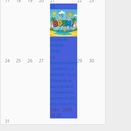
17
18
19
20
21
22
23
28
Boum de
rentrée
19:00
La
24
25
26
27
29
30
Blanchonnière
? BOUM DE LA
RENTREE ?Tu es
Chuzellois ou
vas à l'école à
Chuzelles et tu
es entre le CM1
et la 3ème ?? Tu
Date :
2026-
08-28
31