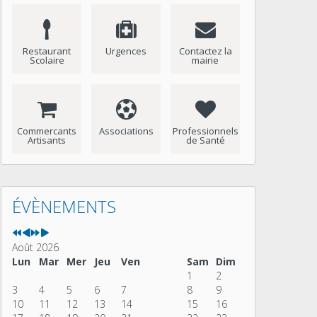
Restaurant
Urgences
Contactez la
Scolaire
mairie
Commercants
Associations
Professionnels
Artisants
de Santé
Année
Mois
Année
Mois
précédente
précédent
suivante
suivant
ÉVÈNEMENTS
Août 2026
Lun
Mar
Mer
Jeu
Ven
Sam
Dim
1
2
3
4
5
6
7
8
9
10
11
12
13
14
15
16