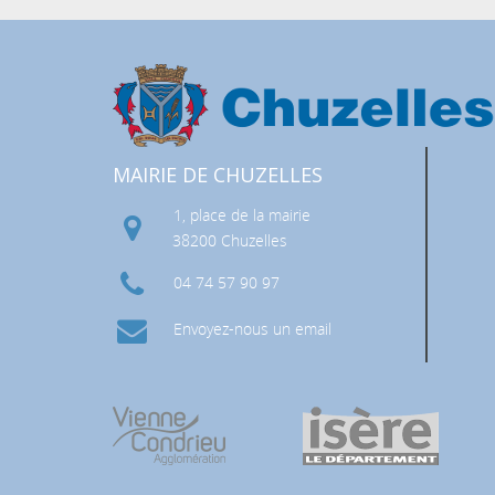
MAIRIE DE CHUZELLES
1, place de la mairie
 RISQUES MAJEURS (DICRIM)
38200 Chuzelles
04 74 57 90 97
Envoyez-nous un email