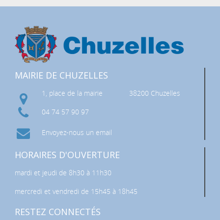
MAIRIE DE CHUZELLES
1, place de la mairie
38200 Chuzelles
04 74 57 90 97
Envoyez-nous un email
HORAIRES D'OUVERTURE
mardi et jeudi de 8h30 à 11h30
mercredi et vendredi de 15h45 à 18h45
RESTEZ CONNECTÉS