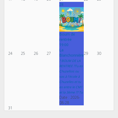
28
Boum de
rentrée
19:00
La
24
25
26
27
29
30
Blanchonnière
? BOUM DE LA
RENTREE ?Tu es
Chuzellois ou
vas à l'école à
Chuzelles et tu
es entre le CM1
et la 3ème ?? Tu
Date :
2026-
08-28
31