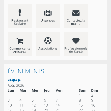
Restaurant
Urgences
Contactez la
Scolaire
mairie
Commercants
Associations
Professionnels
Artisants
de Santé
Année
Mois
Année
Mois
précédente
précédent
suivante
suivant
ÉVÈNEMENTS
Août 2026
Lun
Mar
Mer
Jeu
Ven
Sam
Dim
1
2
3
4
5
6
7
8
9
10
11
12
13
14
15
16
17
18
19
20
21
22
23