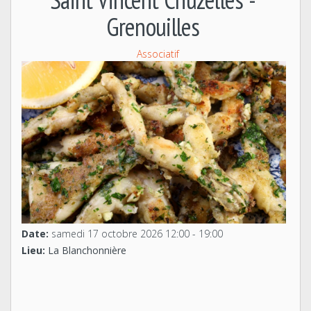
Grenouilles
Associatif
Date:
samedi 17 octobre 2026
12:00
-
19:00
Lieu:
La Blanchonnière