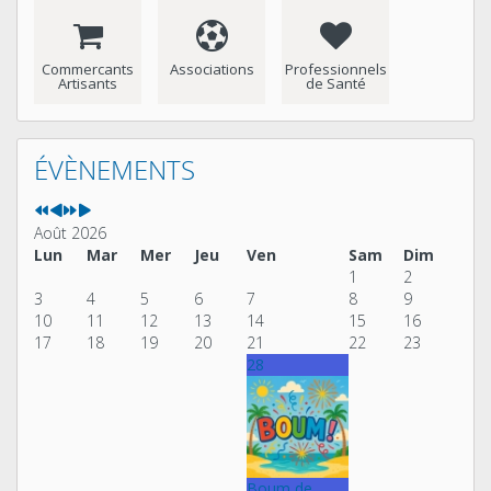
Commercants
Associations
Professionnels
Artisants
de Santé
Année
Mois
Année
Mois
précédente
précédent
suivante
suivant
ÉVÈNEMENTS
Août 2026
Lun
Mar
Mer
Jeu
Ven
Sam
Dim
1
2
3
4
5
6
7
8
9
10
11
12
13
14
15
16
17
18
19
20
21
22
23
28
Boum de