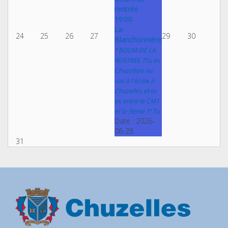
rentrée
19:00
La
24
25
26
27
29
30
Blanchonnière
? BOUM DE LA
RENTREE ?Tu es
Chuzellois ou
vas à l'école à
Chuzelles et tu
es entre le CM1
et la 3ème ?? Tu
Date :
2026-
08-28
31