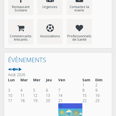
Restaurant
Urgences
Contactez la
Scolaire
mairie
Commercants
Associations
Professionnels
Artisants
de Santé
Année
Mois
Année
Mois
précédente
précédent
suivante
suivant
ÉVÈNEMENTS
Août 2026
Lun
Mar
Mer
Jeu
Ven
Sam
Dim
1
2
3
4
5
6
7
8
9
10
11
12
13
14
15
16
17
18
19
20
21
22
23
28