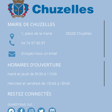
MAIRIE DE CHUZELLES
1, place de la mairie
38200 Chuzelles
04 74 57 90 97
Envoyez-nous un email
HORAIRES D'OUVERTURE
mardi et jeudi de 8h30 à 11h30
mercredi et vendredi de 15h45 à 18h45
RESTEZ CONNECTÉS
suivez-nous sur...