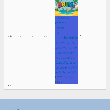
Boum de
rentrée
19:00
La
24
25
26
27
29
30
Blanchonnière
? BOUM DE LA
RENTREE ?Tu es
Chuzellois ou
vas à l'école à
Chuzelles et tu
es entre le CM1
et la 3ème ?? Tu
Date :
2026-
08-28
31