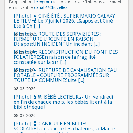
l'application
Telegram
sur votre mobile/tablette/bureau et
en suivant le
canal @Chuzelles
.
[Photo] ☀️ CINÉ ÉTÉ : SUPER MARIO GALAXY
LE FILM🎥 Le 7 juillet 2026, c&apos;est Ciné
Été à Ch [...]
[Photo] ⚠️ ROUTE DES SERPAIZIÈRES :
08-08-2026
FERMETURE URGENTE EN RAISON
D&apos;UN INCIDENTUn incident [...]
[Photo] 🚧 RECONSTRUCTION DU PONT DES
08-08-2026
FOLATIÈRESEn raison de la fragilité
constatée sur la str [...]
[Photo] 🚰 RUPTURE DE CANALISATION EAU
08-08-2026
POTABLE - COUPURE PROGRAMMÉE SUR
TOUTE LA COMMUNESuite [...]
08-08-2026
[Photo] 🍼📚 BÉBÉ LECTEUR👶 Un vendredi
en fin de chaque mois, les bébés lisent à la
bibliothèque !
08-08-2026
[Photo] 🌞 CANICULE EN MILIEU
SCOLAIREFace aux fortes chaleurs, la Mairie