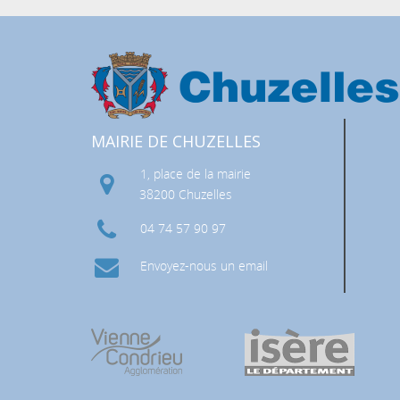
MAIRIE DE CHUZELLES
1, place de la mairie
 RISQUES MAJEURS (DICRIM)
38200 Chuzelles
04 74 57 90 97
Envoyez-nous un email