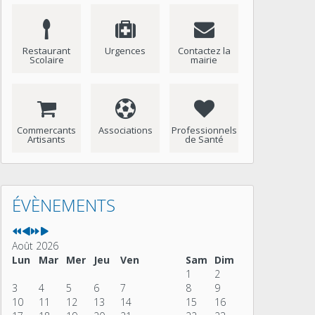
Restaurant
Urgences
Contactez la
Scolaire
mairie
Commercants
Associations
Professionnels
Artisants
de Santé
Année
Mois
Année
Mois
précédente
précédent
suivante
suivant
ÉVÈNEMENTS
Août 2026
Lun
Mar
Mer
Jeu
Ven
Sam
Dim
1
2
3
4
5
6
7
8
9
10
11
12
13
14
15
16