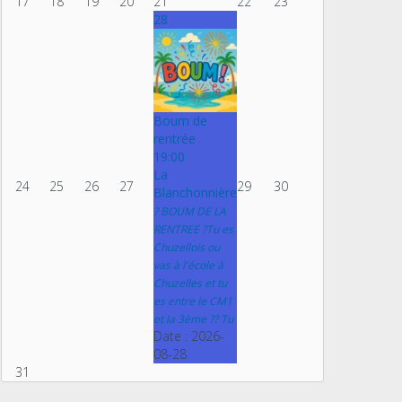
17
18
19
20
21
22
23
28
Boum de
rentrée
19:00
La
24
25
26
27
29
30
Blanchonnière
? BOUM DE LA
RENTREE ?Tu es
Chuzellois ou
vas à l'école à
Chuzelles et tu
es entre le CM1
et la 3ème ?? Tu
Date :
2026-
08-28
31