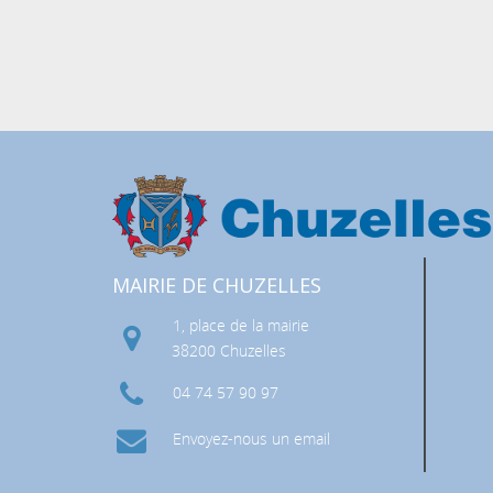
, GAZ, FIBRE) ET POSTAL
MAIRIE DE CHUZELLES
1, place de la mairie
38200 Chuzelles
04 74 57 90 97
LATION
Envoyez-nous un email