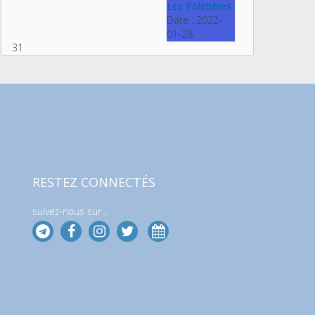
Les Poletières
Date :
2022-
01-28
31
RESTEZ CONNECTÉS
suivez-nous sur...