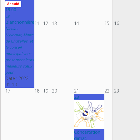
Annulé
19:00
La
Blanchonnière
11
12
13
14
15
16
Nicolas
Hyvernat, Maire
de Chuzelles, et
le conseil
municipal vous
présentent leurs
meilleurs vœux
pour
Date :
2022-
01-10
17
18
19
20
21
22
23
28
Concertation
climat,