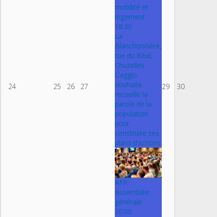
mobilité et
logement
18:30
La
Blanchonnière,
rue du Béal,
Chuzelles
L’agglo
souhaite
24
25
26
27
29
30
recueillir la
parole de la
population
pour
construire ses
plans d’actions
AFR :
Assemblée
générale
20:00