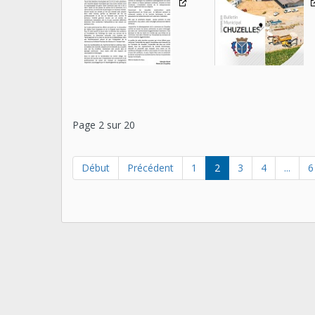
Page 2 sur 20
Début
Précédent
1
2
3
4
...
6