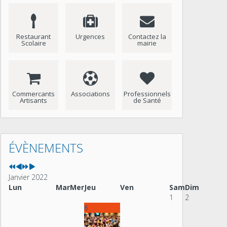
Restaurant
Urgences
Contactez la
Scolaire
mairie
Commercants
Associations
Professionnels
Artisants
de Santé
Année
Mois
Année
Mois
précédente
précédent
suivante
suivant
ÉVÈNEMENTS
Janvier 2022
Lun
Mar
Mer
Jeu
Ven
Sam
Dim
1
2
6