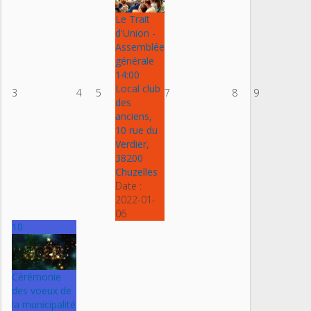
Le Trait
d'Union -
Assemblée
générale
14:00
Local club
3
4
5
7
8
9
des
anciens,
10 rue du
Verdier,
38200
Chuzelles
Date :
2022-01-
06
10
Cérémonie
des voeux de
la municipalité