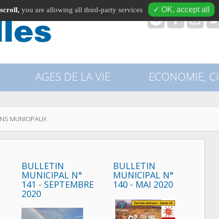
✓ OK, accept all
scroll,
you are allowing all third-party services
recherche
AGES DE LA VIE
ECONOMIE, CU
INS MUNICIPAUX
BULLETIN
BULLETIN
MUNICIPAL N°
MUNICIPAL N°
141 - SEPTEMBRE
140 - MAI 2020
2020