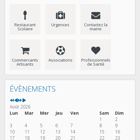
Restaurant
Urgences
Contactez la
Scolaire
mairie
Commercants
Associations
Professionnels
Artisants
de Santé
Année
Mois
Année
Mois
précédente
précédent
suivante
suivant
ÉVÈNEMENTS
Août 2026
Lun
Mar
Mer
Jeu
Ven
Sam
Dim
1
2
3
4
5
6
7
8
9
10
11
12
13
14
15
16
17
18
19
20
21
22
23