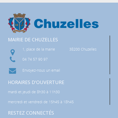
MAIRIE DE CHUZELLES
1, place de la mairie
38200 Chuzelles
04 74 57 90 97
Envoyez-nous un email
HORAIRES D'OUVERTURE
mardi et jeudi de 8h30 à 11h30
mercredi et vendredi de 15h45 à 18h45
RESTEZ CONNECTÉS