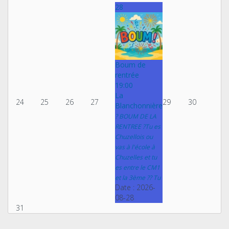
28
Boum de
rentrée
19:00
La
24
25
26
27
29
30
Blanchonnière
? BOUM DE LA
RENTREE ?Tu es
Chuzellois ou
vas à l'école à
Chuzelles et tu
es entre le CM1
et la 3ème ?? Tu
Date :
2026-
08-28
31