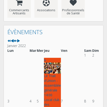
Commercants
Associations
Professionnels
Artisants
de Santé
Année
Mois
Année
Mois
précédente
précédent
suivante
suivant
ÉVÈNEMENTS
Janvier 2022
Lun
Mar
Mer
Jeu
Ven
Sam
Dim
1
2
6
Le Trait
d'Union -
Assemblée
générale
14:00
Local club
3
4
5
7
8
9
des