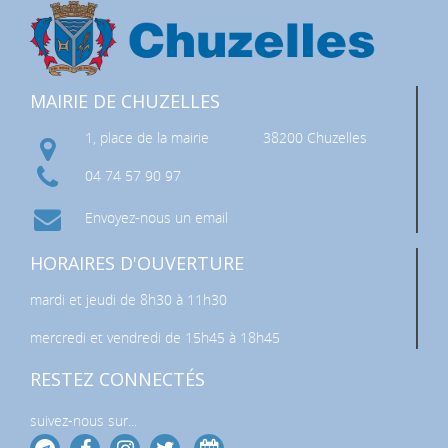
MAIRIE DE CHUZELLES
1, place de la mairie
38200 Chuzelles
04 74 57 90 97
Envoyez-nous un email
HORAIRES D'OUVERTURE
mardi et jeudi de 8h30 à 11h30
mercredi et vendredi de 15h45 à 18h45
RESTEZ CONNECTÉS
suivez-nous sur...