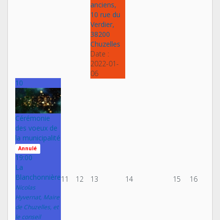
anciens,
10 rue du
Verdier,
38200
Chuzelles
Date :
2022-01-
06
10
Cérémonie
des voeux de
la municipalité
Annulé
19:00
La
Blanchonnière
11
12
13
14
15
16
Nicolas
Hyvernat, Maire
de Chuzelles, et
le conseil