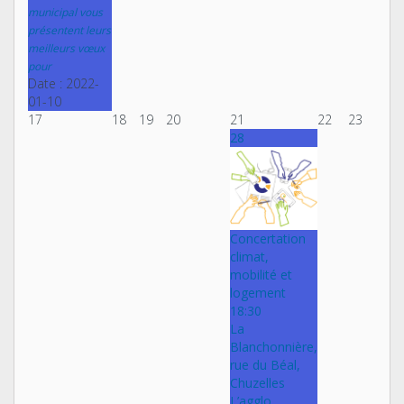
municipal vous
présentent leurs
meilleurs vœux
pour
Date :
2022-
01-10
17
18
19
20
21
22
23
28
Concertation
climat,
mobilité et
logement
18:30
La
Blanchonnière,
rue du Béal,
Chuzelles
L’agglo