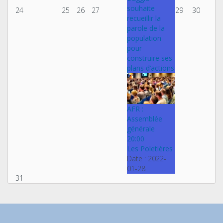
souhaite
24
25
26
27
29
30
recueillir la
parole de la
population
pour
construire ses
plans d’actions
AFR :
Assemblée
générale
20:00
Les Poletières
Date :
2022-
01-28
31