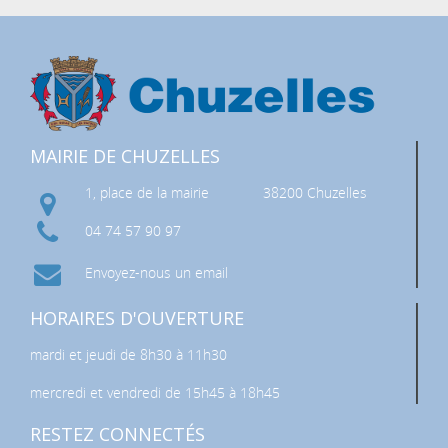
MAIRIE DE CHUZELLES
1, place de la mairie
38200 Chuzelles
04 74 57 90 97
Envoyez-nous un email
HORAIRES D'OUVERTURE
mardi et jeudi de 8h30 à 11h30
mercredi et vendredi de 15h45 à 18h45
RESTEZ CONNECTÉS