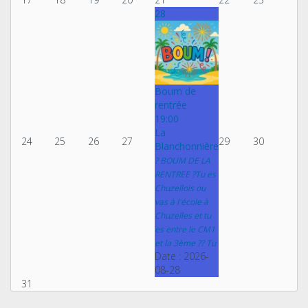
28
Boum de
rentrée
19:00
La
24
25
26
27
29
30
Blanchonnière
? BOUM DE LA
RENTREE ?Tu es
Chuzellois ou
vas à l'école à
Chuzelles et tu
es entre le CM1
et la 3ème ?? Tu
Date :
2026-
08-28
31