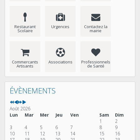
Restaurant
Urgences
Contactez la
Scolaire
mairie
Commercants
Associations
Professionnels
Artisants
de Santé
Année
Mois
Année
Mois
précédente
précédent
suivante
suivant
ÉVÈNEMENTS
Août 2026
Lun
Mar
Mer
Jeu
Ven
Sam
Dim
1
2
3
4
5
6
7
8
9
10
11
12
13
14
15
16
17
18
19
20
21
22
23