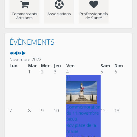
Commercants
Associations
Professionnels
Artisants
de Santé
Année
Mois
Année
Mois
précédente
précédent
suivante
suivant
ÉVÈNEMENTS
Novembre 2022
Lun
Mar
Mer
Jeu
Ven
Sam
Dim
1
2
3
4
5
6
11
Commémoration
7
8
9
10
12
13
du 11 novembre
09:00
Rdv place de la
mairie