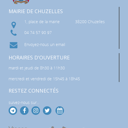
MAIRIE DE CHUZELLES
1, place de la mairie
38200 Chuzelles
04 74 57 90 97
Envoyez-nous un email
HORAIRES D'OUVERTURE
mardi et jeudi de 8h30 à 11h30
mercredi et vendredi de 15h45 à 18h45
RESTEZ CONNECTÉS
suivez-nous sur...