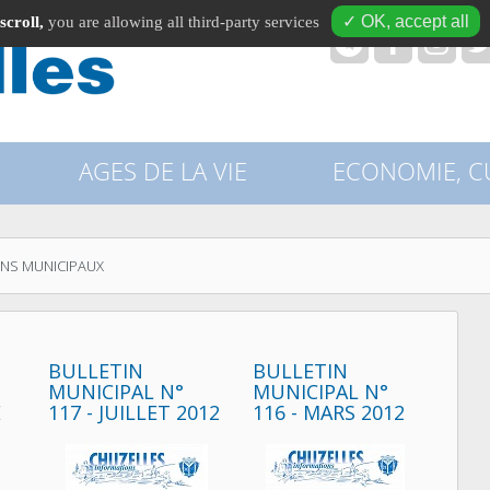
✓ OK, accept all
scroll,
you are allowing all third-party services
recherche
AGES DE LA VIE
ECONOMIE, CU
INS MUNICIPAUX
BULLETIN
BULLETIN
MUNICIPAL N°
MUNICIPAL N°
E
117 - JUILLET 2012
116 - MARS 2012