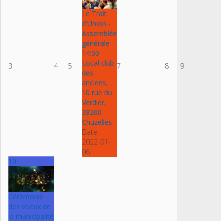
Le Trait
d'Union -
Assemblée
générale
14:00
Local club
3
4
5
7
8
9
des
anciens,
10 rue du
Verdier,
38200
Chuzelles
Date :
2022-01-
06
10
Cérémonie
des voeux de
la municipalité