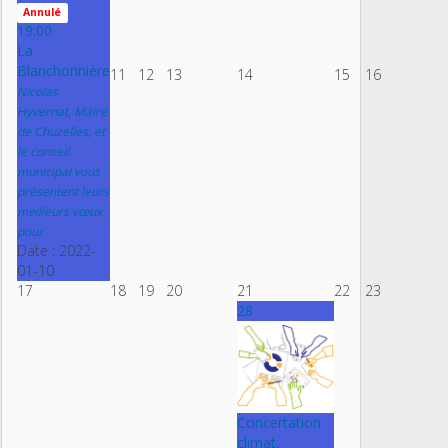
Annulé
19:00
La
Blanchonnière
11
12
13
14
15
16
Nicolas
Hyvernat, Maire
de Chuzelles, et
le conseil
municipal vous
présentent leurs
meilleurs vœux
pour
Date :
2022-
01-10
17
18
19
20
21
22
23
28
Concertation
climat,