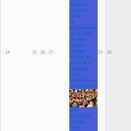
mobilité et
logement
18:30
La
Blanchonnière,
rue du Béal,
Chuzelles
L’agglo
souhaite
24
25
26
27
29
30
recueillir la
parole de la
population
pour
construire ses
plans d’actions
AFR :
Assemblée
générale
20:00