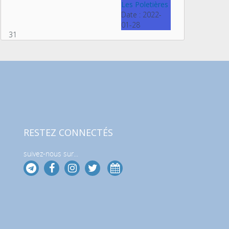
Les Poletières
Date :
2022-
01-28
31
RESTEZ CONNECTÉS
suivez-nous sur...