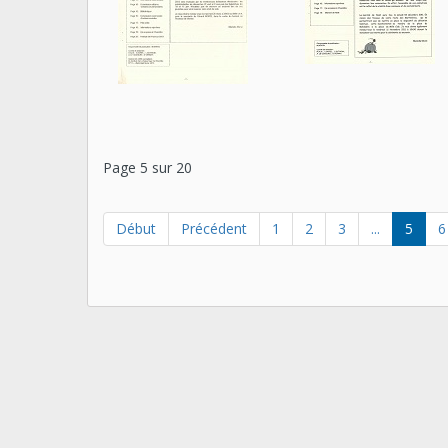
Page 5 sur 20
Début
Précédent
1
2
3
...
5
6