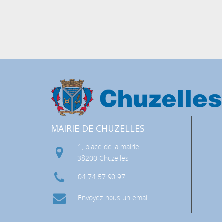
, GAZ, FIBRE) ET POSTAL
MAIRIE DE CHUZELLES
1, place de la mairie
38200 Chuzelles
04 74 57 90 97
LATION
Envoyez-nous un email