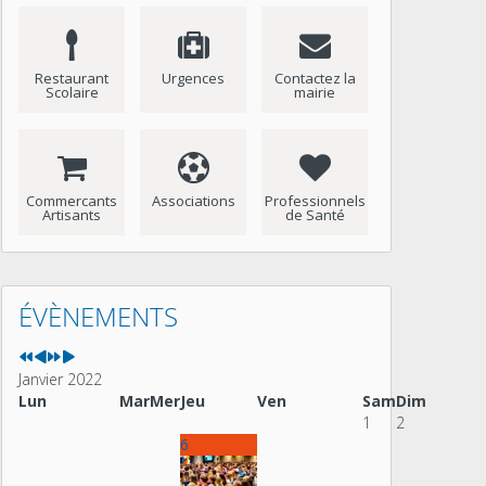
Restaurant
Urgences
Contactez la
Scolaire
mairie
Commercants
Associations
Professionnels
Artisants
de Santé
Année
Mois
Année
Mois
précédente
précédent
suivante
suivant
ÉVÈNEMENTS
Janvier 2022
Lun
Mar
Mer
Jeu
Ven
Sam
Dim
1
2
6