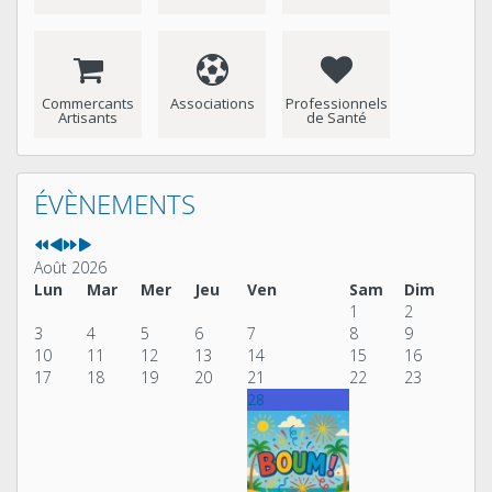
Commercants
Associations
Professionnels
Artisants
de Santé
Année
Mois
Année
Mois
précédente
précédent
suivante
suivant
ÉVÈNEMENTS
Août 2026
Lun
Mar
Mer
Jeu
Ven
Sam
Dim
1
2
3
4
5
6
7
8
9
10
11
12
13
14
15
16
17
18
19
20
21
22
23
28