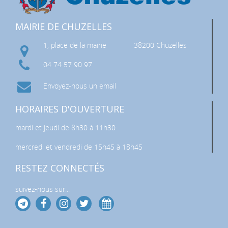
MAIRIE DE CHUZELLES
1, place de la mairie
38200 Chuzelles
04 74 57 90 97
Envoyez-nous un email
HORAIRES D'OUVERTURE
mardi et jeudi de 8h30 à 11h30
mercredi et vendredi de 15h45 à 18h45
RESTEZ CONNECTÉS
suivez-nous sur...