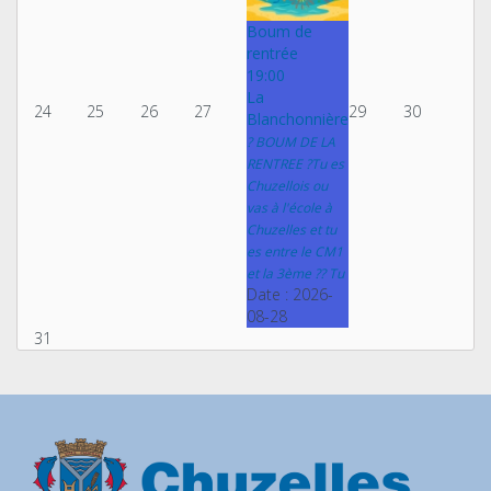
Boum de
rentrée
19:00
La
24
25
26
27
29
30
Blanchonnière
? BOUM DE LA
RENTREE ?Tu es
Chuzellois ou
vas à l'école à
Chuzelles et tu
es entre le CM1
et la 3ème ?? Tu
Date :
2026-
08-28
31