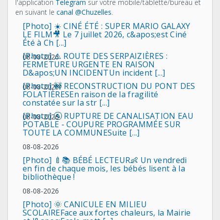
l'application
Telegram
sur votre mobile/tablette/bureau et
en suivant le
canal @Chuzelles
.
[Photo] ☀️ CINÉ ÉTÉ : SUPER MARIO GALAXY
LE FILM🎥 Le 7 juillet 2026, c&apos;est Ciné
Été à Ch [...]
[Photo] ⚠️ ROUTE DES SERPAIZIÈRES :
08-08-2026
FERMETURE URGENTE EN RAISON
D&apos;UN INCIDENTUn incident [...]
[Photo] 🚧 RECONSTRUCTION DU PONT DES
08-08-2026
FOLATIÈRESEn raison de la fragilité
constatée sur la str [...]
[Photo] 🚰 RUPTURE DE CANALISATION EAU
08-08-2026
POTABLE - COUPURE PROGRAMMÉE SUR
TOUTE LA COMMUNESuite [...]
08-08-2026
[Photo] 🍼📚 BÉBÉ LECTEUR👶 Un vendredi
en fin de chaque mois, les bébés lisent à la
bibliothèque !
08-08-2026
[Photo] 🌞 CANICULE EN MILIEU
SCOLAIREFace aux fortes chaleurs, la Mairie