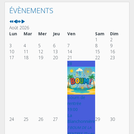
Année
Mois
Année
Mois
précédente
précédent
suivante
suivant
ÉVÈNEMENTS
Août 2026
Lun
Mar
Mer
Jeu
Ven
Sam
Dim
1
2
3
4
5
6
7
8
9
10
11
12
13
14
15
16
17
18
19
20
21
22
23
28
Boum de
rentrée
19:00
La
24
25
26
27
29
30
Blanchonnière
? BOUM DE LA
RENTREE ?Tu es