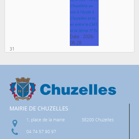
Chuzellois ou
vas à l'école à
Chuzelles et tu
es entre le CM1
et la 3ème ?? Tu
Date :
2026-
08-28
31
MAIRIE DE CHUZELLES
1, place de la mairie
38200 Chuzelles
04 74 57 90 97