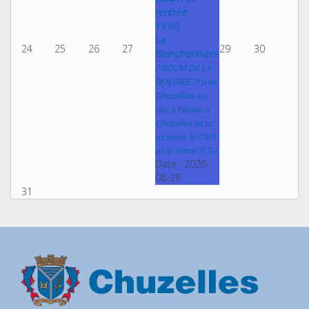
rentrée
19:00
La
24
25
26
27
29
30
Blanchonnière
? BOUM DE LA
RENTREE ?Tu es
Chuzellois ou
vas à l'école à
Chuzelles et tu
es entre le CM1
et la 3ème ?? Tu
Date :
2026-
08-28
31