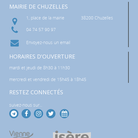
MAIRIE DE CHUZELLES
1, place de la mairie
38200 Chuzelles
04 74 57 90 97
Envoyez-nous un email
HORAIRES D'OUVERTURE
mardi et jeudi de 8h30 à 11h30
mercredi et vendredi de 15h45 à 18h45
RESTEZ CONNECTÉS
suivez-nous sur...