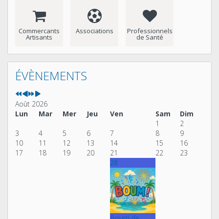
Commercants
Associations
Professionnels
Artisants
de Santé
Année
Mois
Année
Mois
précédente
précédent
suivante
suivant
ÉVÈNEMENTS
Août 2026
Lun
Mar
Mer
Jeu
Ven
Sam
Dim
1
2
3
4
5
6
7
8
9
10
11
12
13
14
15
16
17
18
19
20
21
22
23
28
Boum de