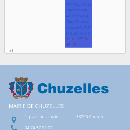
RENTREE ?Tu es
Chuzellois ou
vas à l'école à
Chuzelles et tu
es entre le CM1
et la 3ème ?? Tu
Date :
2026-
08-28
31
MAIRIE DE CHUZELLES
1, place de la mairie
38200 Chuzelles
04 74 57 90 97