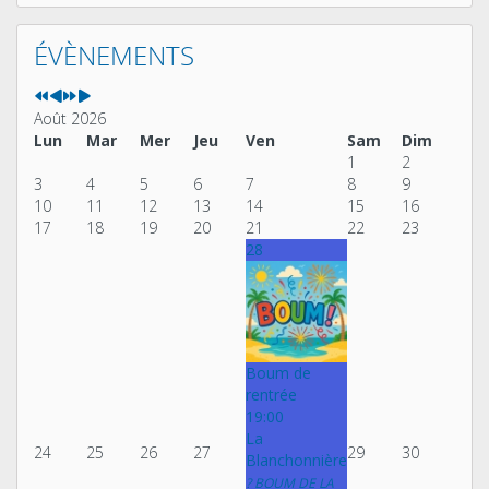
Année
Mois
Année
Mois
précédente
précédent
suivante
suivant
ÉVÈNEMENTS
Août 2026
Lun
Mar
Mer
Jeu
Ven
Sam
Dim
1
2
3
4
5
6
7
8
9
10
11
12
13
14
15
16
17
18
19
20
21
22
23
28
Boum de
rentrée
19:00
La
24
25
26
27
29
30
Blanchonnière
? BOUM DE LA