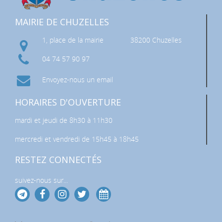
MAIRIE DE CHUZELLES
1, place de la mairie
38200 Chuzelles
04 74 57 90 97
Envoyez-nous un email
HORAIRES D'OUVERTURE
mardi et jeudi de 8h30 à 11h30
mercredi et vendredi de 15h45 à 18h45
RESTEZ CONNECTÉS
suivez-nous sur...