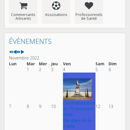
Commercants
Associations
Professionnels
Artisants
de Santé
Année
Mois
Année
Mois
précédente
précédent
suivante
suivant
ÉVÈNEMENTS
Novembre 2022
Lun
Mar
Mer
Jeu
Ven
Sam
Dim
1
2
3
4
5
6
11
Commémoration
7
8
9
10
12
13
du 11 novembre
09:00
Rdv place de la
mairie