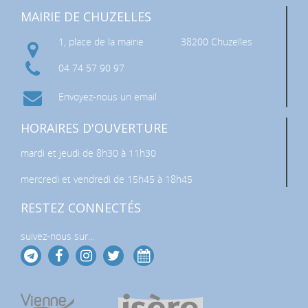
MAIRIE DE CHUZELLES
1, place de la mairie
38200 Chuzelles
04 74 57 90 97
Envoyez-nous un email
HORAIRES D'OUVERTURE
mardi et jeudi de 8h30 à 11h30
mercredi et vendredi de 15h45 à 18h45
RESTEZ CONNECTÉS
suivez-nous sur...