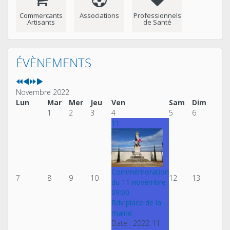
Commercants
Associations
Professionnels
Artisants
de Santé
Année
Mois
Année
Mois
précédente
précédent
suivante
suivant
ÉVÈNEMENTS
Novembre 2022
Lun
Mar
Mer
Jeu
Ven
Sam
Dim
1
2
3
4
5
6
11
Commémoration
7
8
9
10
12
13
du 11 novembre
09:00
Rdv place de la
mairie
Date :
2022-11-