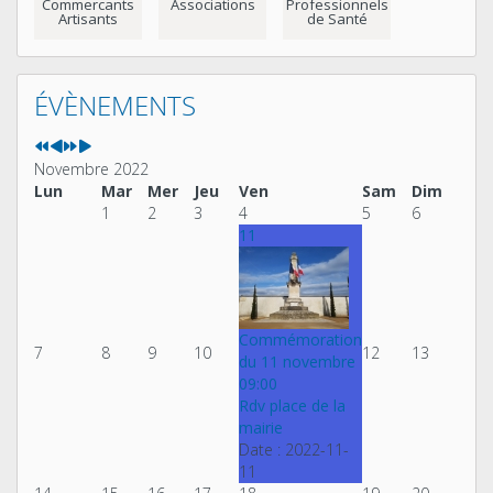
Commercants
Associations
Professionnels
Artisants
de Santé
Année
Mois
Année
Mois
précédente
précédent
suivante
suivant
ÉVÈNEMENTS
Novembre 2022
Lun
Mar
Mer
Jeu
Ven
Sam
Dim
1
2
3
4
5
6
11
Commémoration
7
8
9
10
12
13
du 11 novembre
09:00
Rdv place de la
mairie
Date :
2022-11-
11