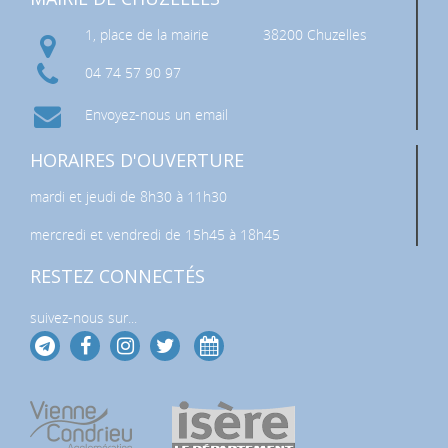
1, place de la mairie
38200 Chuzelles
04 74 57 90 97
Envoyez-nous un email
HORAIRES D'OUVERTURE
mardi et jeudi de 8h30 à 11h30
mercredi et vendredi de 15h45 à 18h45
RESTEZ CONNECTÉS
suivez-nous sur...