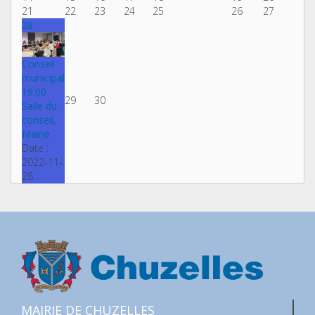
21
22
23
24
25
26
27
28
Conseil
municipal
19:00
29
30
Salle du
conseil,
Mairie
Date :
2022-11-
28
MAIRIE DE CHUZELLES