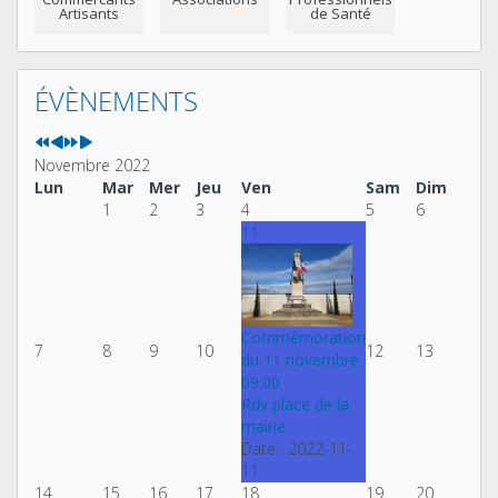
Artisants
de Santé
Année
Mois
Année
Mois
précédente
précédent
suivante
suivant
ÉVÈNEMENTS
Novembre 2022
Lun
Mar
Mer
Jeu
Ven
Sam
Dim
1
2
3
4
5
6
11
Commémoration
7
8
9
10
12
13
du 11 novembre
09:00
Rdv place de la
mairie
Date :
2022-11-
11
14
15
16
17
18
19
20