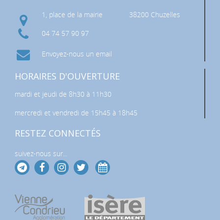
1, place de la mairie
38200 Chuzelles
04 74 57 90 97
Envoyez-nous un email
HORAIRES D'OUVERTURE
mardi et jeudi de 8h30 à 11h30
mercredi et vendredi de 15h45 à 18h45
RESTEZ CONNECTÉS
suivez-nous sur...