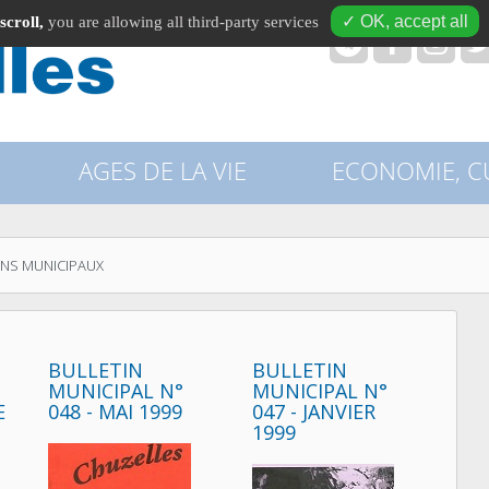
✓ OK, accept all
scroll,
you are allowing all third-party services
recherche
AGES DE LA VIE
ECONOMIE, CU
INS MUNICIPAUX
BULLETIN
BULLETIN
MUNICIPAL N°
MUNICIPAL N°
E
048 - MAI 1999
047 - JANVIER
1999