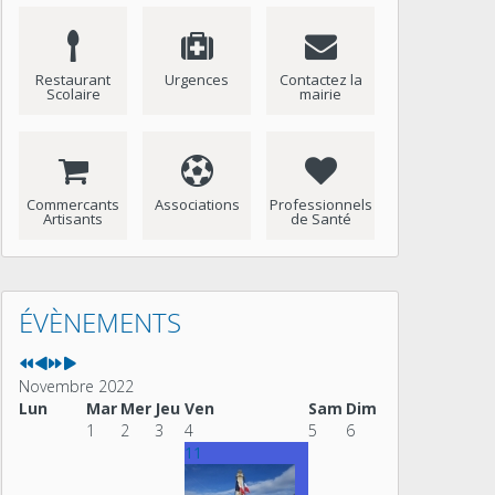
Restaurant
Urgences
Contactez la
Scolaire
mairie
Commercants
Associations
Professionnels
Artisants
de Santé
Année
Mois
Année
Mois
précédente
précédent
suivante
suivant
ÉVÈNEMENTS
Novembre 2022
Lun
Mar
Mer
Jeu
Ven
Sam
Dim
1
2
3
4
5
6
11