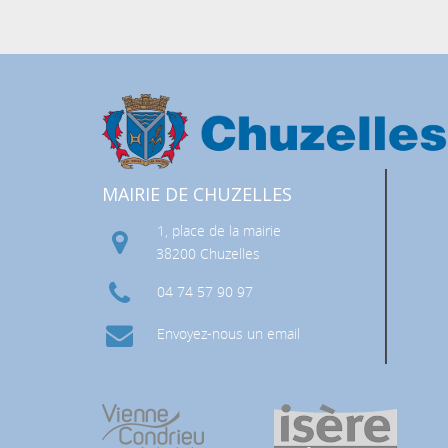
MAIRIE DE CHUZELLES
 RISQUES MAJEURS (DICRIM)
1, place de la mairie
38200 Chuzelles
04 74 57 90 97
Envoyez-nous un email