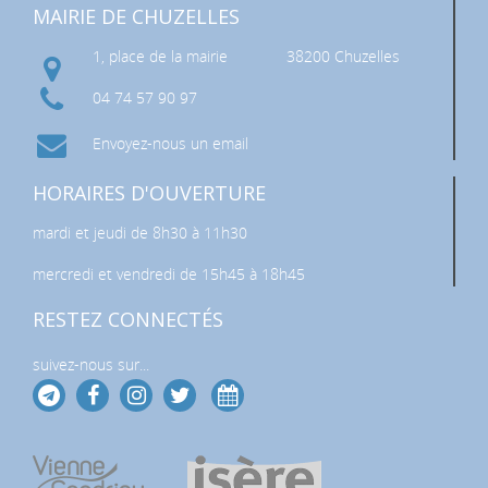
MAIRIE DE CHUZELLES
1, place de la mairie
38200 Chuzelles
04 74 57 90 97
Envoyez-nous un email
HORAIRES D'OUVERTURE
mardi et jeudi de 8h30 à 11h30
mercredi et vendredi de 15h45 à 18h45
RESTEZ CONNECTÉS
suivez-nous sur...