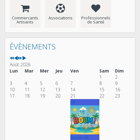
Commercants
Associations
Professionnels
Artisants
de Santé
Année
Mois
Année
Mois
précédente
précédent
suivante
suivant
ÉVÈNEMENTS
Août 2026
Lun
Mar
Mer
Jeu
Ven
Sam
Dim
1
2
3
4
5
6
7
8
9
10
11
12
13
14
15
16
17
18
19
20
21
22
23
28
Boum de