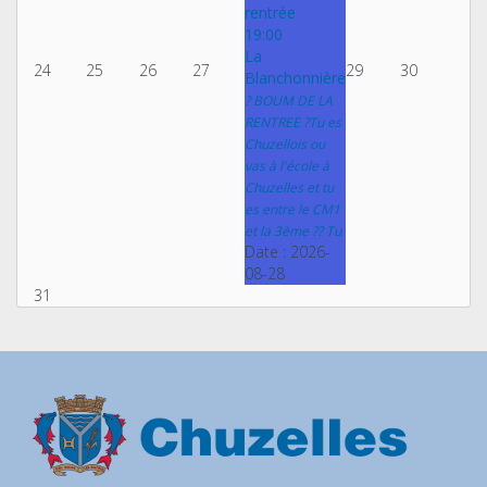
rentrée
19:00
La
24
25
26
27
29
30
Blanchonnière
? BOUM DE LA
RENTREE ?Tu es
Chuzellois ou
vas à l'école à
Chuzelles et tu
es entre le CM1
et la 3ème ?? Tu
Date :
2026-
08-28
31