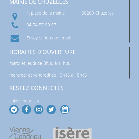
MAIRIE DE CHUZELLES
1, place de la mairie
38200 Chuzelles
04 74 57 90 97
Envoyez-nous un email
HORAIRES D'OUVERTURE
mardi et jeudi de 8h30 à 11h30
mercredi et vendredi de 15h45 à 18h45
RESTEZ CONNECTÉS
suivez-nous sur...