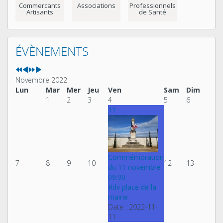
Commercants
Associations
Professionnels
Artisants
de Santé
Année
Mois
Année
Mois
précédente
précédent
suivante
suivant
ÉVÈNEMENTS
Novembre 2022
Lun
Mar
Mer
Jeu
Ven
Sam
Dim
1
2
3
4
5
6
11
Commémoration
7
8
9
10
12
13
du 11 novembre
09:00
Rdv place de la
mairie
Date :
2022-11-
11