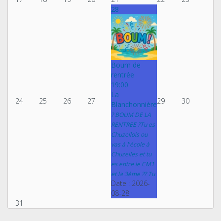
28
Boum de
rentrée
19:00
La
24
25
26
27
29
30
Blanchonnière
? BOUM DE LA
RENTREE ?Tu es
Chuzellois ou
vas à l'école à
Chuzelles et tu
es entre le CM1
et la 3ème ?? Tu
Date :
2026-
08-28
31