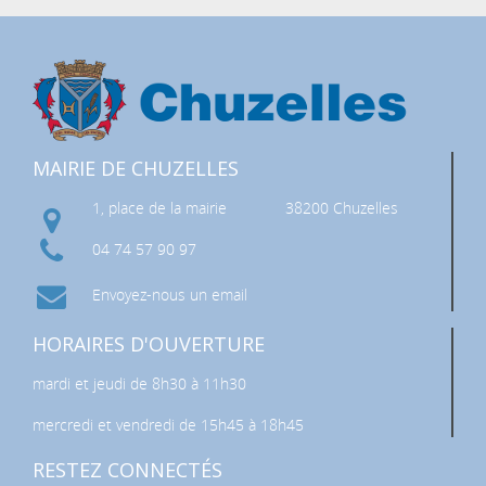
MAIRIE DE CHUZELLES
1, place de la mairie
38200 Chuzelles
04 74 57 90 97
Envoyez-nous un email
HORAIRES D'OUVERTURE
mardi et jeudi de 8h30 à 11h30
mercredi et vendredi de 15h45 à 18h45
RESTEZ CONNECTÉS