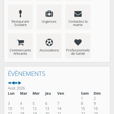
Restaurant
Urgences
Contactez la
Scolaire
mairie
Commercants
Associations
Professionnels
Artisants
de Santé
Année
Mois
Année
Mois
précédente
précédent
suivante
suivant
ÉVÈNEMENTS
Août 2026
Lun
Mar
Mer
Jeu
Ven
Sam
Dim
1
2
3
4
5
6
7
8
9
10
11
12
13
14
15
16
17
18
19
20
21
22
23