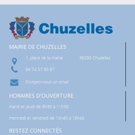
MAIRIE DE CHUZELLES
1, place de la mairie
38200 Chuzelles
04 74 57 90 97
Envoyez-nous un email
HORAIRES D'OUVERTURE
mardi et jeudi de 8h30 à 11h30
mercredi et vendredi de 15h45 à 18h45
RESTEZ CONNECTÉS