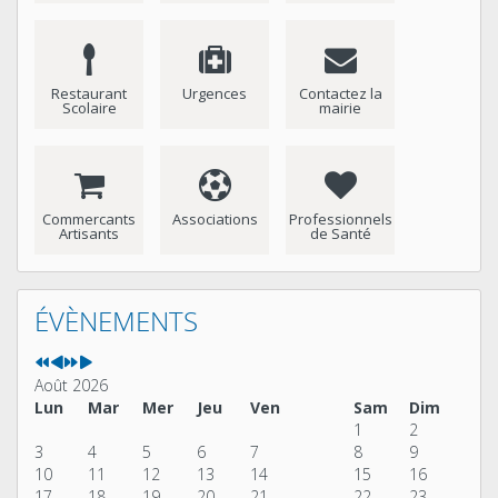
Restaurant
Urgences
Contactez la
Scolaire
mairie
Commercants
Associations
Professionnels
Artisants
de Santé
Année
Mois
Année
Mois
précédente
précédent
suivante
suivant
ÉVÈNEMENTS
Août 2026
Lun
Mar
Mer
Jeu
Ven
Sam
Dim
1
2
3
4
5
6
7
8
9
10
11
12
13
14
15
16
17
18
19
20
21
22
23