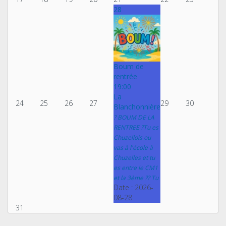
28
Boum de
rentrée
19:00
La
24
25
26
27
29
30
Blanchonnière
? BOUM DE LA
RENTREE ?Tu es
Chuzellois ou
vas à l'école à
Chuzelles et tu
es entre le CM1
et la 3ème ?? Tu
Date :
2026-
08-28
31