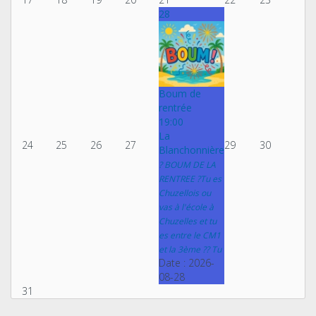
28
Boum de
rentrée
19:00
La
24
25
26
27
29
30
Blanchonnière
? BOUM DE LA
RENTREE ?Tu es
Chuzellois ou
vas à l'école à
Chuzelles et tu
es entre le CM1
et la 3ème ?? Tu
Date :
2026-
08-28
31