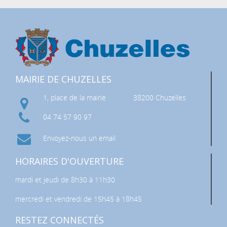
MAIRIE DE CHUZELLES
1, place de la mairie
38200 Chuzelles
04 74 57 90 97
Envoyez-nous un email
HORAIRES D'OUVERTURE
mardi et jeudi de 8h30 à 11h30
mercredi et vendredi de 15h45 à 18h45
RESTEZ CONNECTÉS