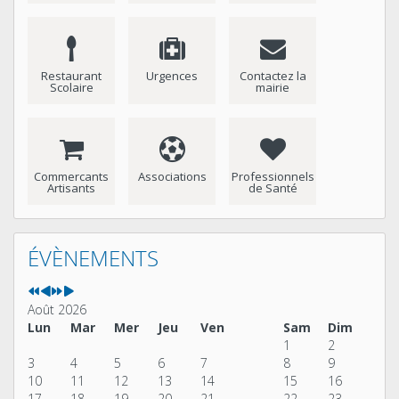
Restaurant
Urgences
Contactez la
Scolaire
mairie
Commercants
Associations
Professionnels
Artisants
de Santé
Année
Mois
Année
Mois
précédente
précédent
suivante
suivant
ÉVÈNEMENTS
Août 2026
Lun
Mar
Mer
Jeu
Ven
Sam
Dim
1
2
3
4
5
6
7
8
9
10
11
12
13
14
15
16
17
18
19
20
21
22
23