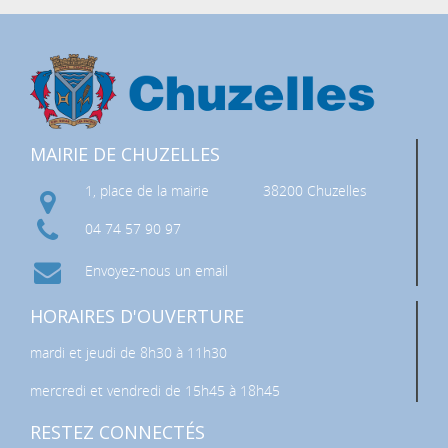
MAIRIE DE CHUZELLES
1, place de la mairie
38200 Chuzelles
04 74 57 90 97
Envoyez-nous un email
HORAIRES D'OUVERTURE
mardi et jeudi de 8h30 à 11h30
mercredi et vendredi de 15h45 à 18h45
RESTEZ CONNECTÉS