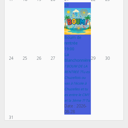
28
Boum de
rentrée
19:00
La
24
25
26
27
29
30
Blanchonnière
? BOUM DE LA
RENTREE ?Tu es
Chuzellois ou
vas à l'école à
Chuzelles et tu
es entre le CM1
et la 3ème ?? Tu
Date :
2026-
08-28
31