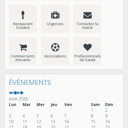
Restaurant
Urgences
Contactez la
Scolaire
mairie
Commercants
Associations
Professionnels
Artisants
de Santé
Année
Mois
Année
Mois
précédente
précédent
suivante
suivant
ÉVÈNEMENTS
Août 2026
Lun
Mar
Mer
Jeu
Ven
Sam
Dim
1
2
3
4
5
6
7
8
9
10
11
12
13
14
15
16
17
18
19
20
21
22
23