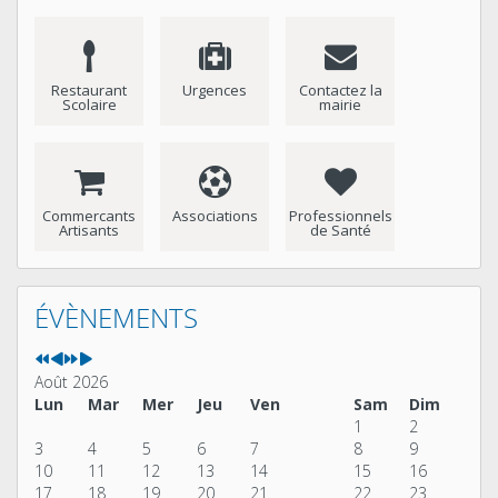
Restaurant
Urgences
Contactez la
Scolaire
mairie
Commercants
Associations
Professionnels
Artisants
de Santé
Année
Mois
Année
Mois
précédente
précédent
suivante
suivant
ÉVÈNEMENTS
Août 2026
Lun
Mar
Mer
Jeu
Ven
Sam
Dim
1
2
3
4
5
6
7
8
9
10
11
12
13
14
15
16
17
18
19
20
21
22
23