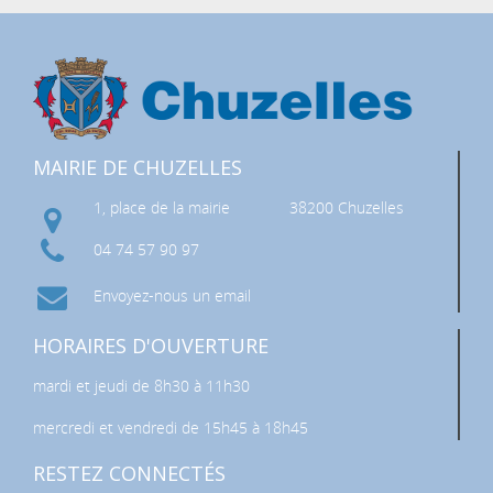
MAIRIE DE CHUZELLES
1, place de la mairie
38200 Chuzelles
04 74 57 90 97
Envoyez-nous un email
HORAIRES D'OUVERTURE
mardi et jeudi de 8h30 à 11h30
mercredi et vendredi de 15h45 à 18h45
RESTEZ CONNECTÉS