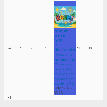
28
Boum de
rentrée
19:00
La
24
25
26
27
29
30
Blanchonnière
? BOUM DE LA
RENTREE ?Tu es
Chuzellois ou
vas à l'école à
Chuzelles et tu
es entre le CM1
et la 3ème ?? Tu
Date :
2026-
08-28
31