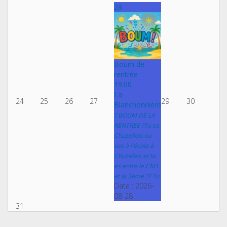
28
Boum de
rentrée
19:00
La
24
25
26
27
29
30
Blanchonnière
? BOUM DE LA
RENTREE ?Tu es
Chuzellois ou
vas à l'école à
Chuzelles et tu
es entre le CM1
et la 3ème ?? Tu
Date :
2026-
08-28
31