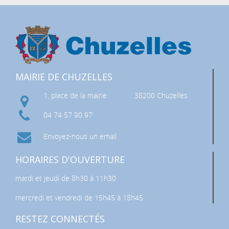
MAIRIE DE CHUZELLES
1, place de la mairie
38200 Chuzelles
04 74 57 90 97
Envoyez-nous un email
HORAIRES D'OUVERTURE
mardi et jeudi de 8h30 à 11h30
mercredi et vendredi de 15h45 à 18h45
RESTEZ CONNECTÉS