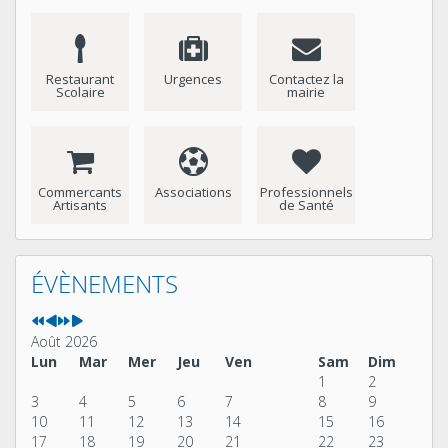
Restaurant
Urgences
Contactez la
Scolaire
mairie
Commercants
Associations
Professionnels
Artisants
de Santé
Année
Mois
Année
Mois
précédente
précédent
suivante
suivant
ÉVÈNEMENTS
Août 2026
Lun
Mar
Mer
Jeu
Ven
Sam
Dim
1
2
3
4
5
6
7
8
9
10
11
12
13
14
15
16
17
18
19
20
21
22
23