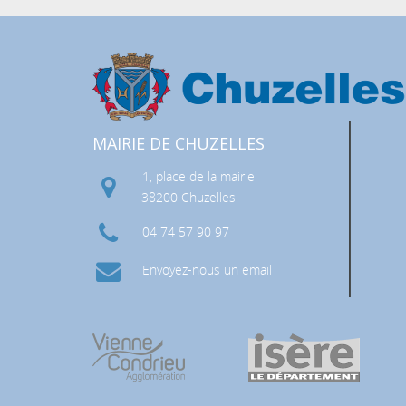
MAIRIE DE CHUZELLES
1, place de la mairie
 RISQUES MAJEURS (DICRIM)
38200 Chuzelles
04 74 57 90 97
Envoyez-nous un email