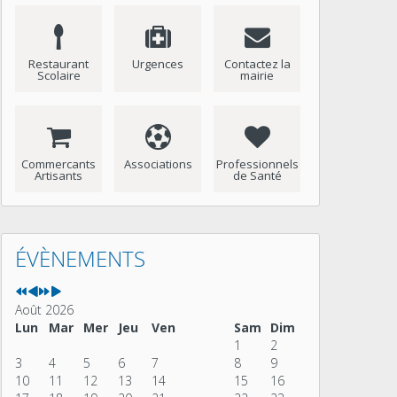
Restaurant
Urgences
Contactez la
Scolaire
mairie
Commercants
Associations
Professionnels
Artisants
de Santé
Année
Mois
Année
Mois
précédente
précédent
suivante
suivant
ÉVÈNEMENTS
Août 2026
Lun
Mar
Mer
Jeu
Ven
Sam
Dim
1
2
3
4
5
6
7
8
9
10
11
12
13
14
15
16