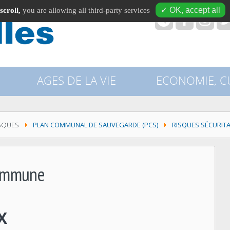
✓ OK, accept all
scroll,
you are allowing all third-party services
recherche
AGES DE LA VIE
ECONOMIE, CU
ISQUES
PLAN COMMUNAL DE SAUVEGARDE (PCS)
RISQUES SÉCURIT
 commune
X