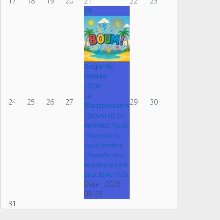
17
18
19
20
21
22
23
28
Boum de
rentrée
19:00
La
24
25
26
27
29
30
Blanchonnière
? BOUM DE LA
RENTREE ?Tu es
Chuzellois ou
vas à l'école à
Chuzelles et tu
es entre le CM1
et la 3ème ?? Tu
Date :
2026-
08-28
31